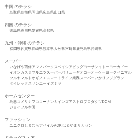
中国 のチラシ
鳥取県
島根県
岡山県
広島県
山口県
四国 のチラシ
徳島県
香川県
愛媛県
高知県
九州・沖縄 のチラシ
福岡県
佐賀県
長崎県
熊本県
大分県
宮崎県
鹿児島県
沖縄県
スーパー
いなげや
西條
アマノパークス
ベイシア
ビッグヨーサン
イトーヨーカドー
イオン
カスミ
マルエツ
スーパーバリュー
ヤオコー
オーケー
ヨークベニマル
ツルヤ
マルト
オギノ
エスマート
ライフ
業務スーパー
いかり
フジグラン
ダイレックス
サンエー
イズミヤ
ホームセンター
島忠
コメリ
ナフコ
コーナン
カインズ
アストロプロダクツ
DCM
ジョイフル本田
ファッション
ユニクロ
しまむら
アベイル
AOKI
はるやま
サカゼン
ドラッグストア