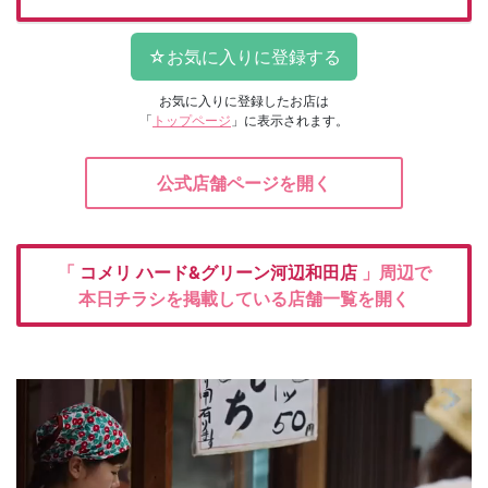
お気に入りに登録したお店は
「
トップページ
」に表示されます。
公式店舗ページを開く
「
コメリ
ハード&グリーン河辺和田店
」周辺で
本日チラシを掲載している店舗一覧を開く