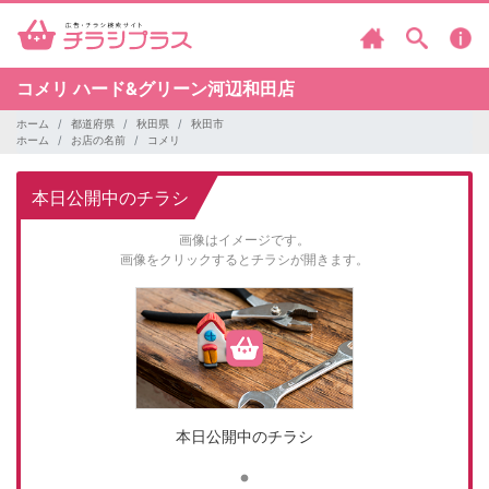
コメリ
ハード&グリーン河辺和田店
ホーム
都道府県
秋田県
秋田市
ホーム
お店の名前
コメリ
本日公開中のチラシ
画像はイメージです。
画像をクリックするとチラシが開きます。
本日公開中のチラシ