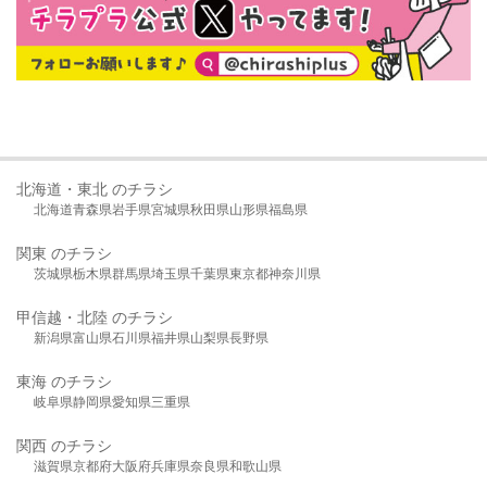
北海道・東北 のチラシ
北海道
青森県
岩手県
宮城県
秋田県
山形県
福島県
関東 のチラシ
茨城県
栃木県
群馬県
埼玉県
千葉県
東京都
神奈川県
甲信越・北陸 のチラシ
新潟県
富山県
石川県
福井県
山梨県
長野県
東海 のチラシ
岐阜県
静岡県
愛知県
三重県
関西 のチラシ
滋賀県
京都府
大阪府
兵庫県
奈良県
和歌山県