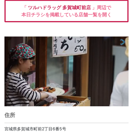
「
ツルハドラッグ
多賀城町前店
」周辺で
本日チラシを掲載している店舗一覧を開く
住所
宮城県多賀城市町前2丁目6番5号