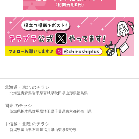
北海道・東北 のチラシ
北海道
青森県
岩手県
宮城県
秋田県
山形県
福島県
関東 のチラシ
茨城県
栃木県
群馬県
埼玉県
千葉県
東京都
神奈川県
甲信越・北陸 のチラシ
新潟県
富山県
石川県
福井県
山梨県
長野県