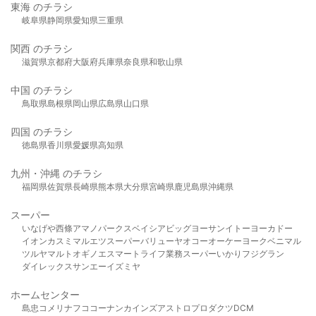
東海 のチラシ
岐阜県
静岡県
愛知県
三重県
関西 のチラシ
滋賀県
京都府
大阪府
兵庫県
奈良県
和歌山県
中国 のチラシ
鳥取県
島根県
岡山県
広島県
山口県
四国 のチラシ
徳島県
香川県
愛媛県
高知県
九州・沖縄 のチラシ
福岡県
佐賀県
長崎県
熊本県
大分県
宮崎県
鹿児島県
沖縄県
スーパー
いなげや
西條
アマノパークス
ベイシア
ビッグヨーサン
イトーヨーカドー
イオン
カスミ
マルエツ
スーパーバリュー
ヤオコー
オーケー
ヨークベニマル
ツルヤ
マルト
オギノ
エスマート
ライフ
業務スーパー
いかり
フジグラン
ダイレックス
サンエー
イズミヤ
ホームセンター
島忠
コメリ
ナフコ
コーナン
カインズ
アストロプロダクツ
DCM