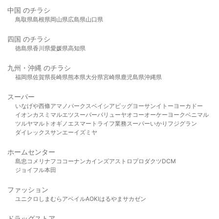
中国 のチラシ
鳥取県
島根県
岡山県
広島県
山口県
四国 のチラシ
徳島県
香川県
愛媛県
高知県
九州・沖縄 のチラシ
福岡県
佐賀県
長崎県
熊本県
大分県
宮崎県
鹿児島県
沖縄県
スーパー
いなげや
西條
アマノパークス
ベイシア
ビッグヨーサン
イトーヨーカドー
イオン
カスミ
マルエツ
スーパーバリュー
ヤオコー
オーケー
ヨークベニマル
ツルヤ
マルト
オギノ
エスマート
ライフ
業務スーパー
いかり
フジグラン
ダイレックス
サンエー
イズミヤ
ホームセンター
島忠
コメリ
ナフコ
コーナン
カインズ
アストロプロダクツ
DCM
ジョイフル本田
ファッション
ユニクロ
しまむら
アベイル
AOKI
はるやま
サカゼン
ドラッグストア