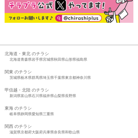
北海道・東北 のチラシ
北海道
青森県
岩手県
宮城県
秋田県
山形県
福島県
関東 のチラシ
茨城県
栃木県
群馬県
埼玉県
千葉県
東京都
神奈川県
甲信越・北陸 のチラシ
新潟県
富山県
石川県
福井県
山梨県
長野県
東海 のチラシ
岐阜県
静岡県
愛知県
三重県
関西 のチラシ
滋賀県
京都府
大阪府
兵庫県
奈良県
和歌山県