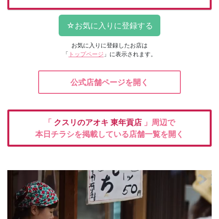
お気に入りに登録したお店は
「
トップページ
」に表示されます。
公式店舗ページを開く
「
クスリのアオキ
東年貢店
」周辺で
本日チラシを掲載している店舗一覧を開く