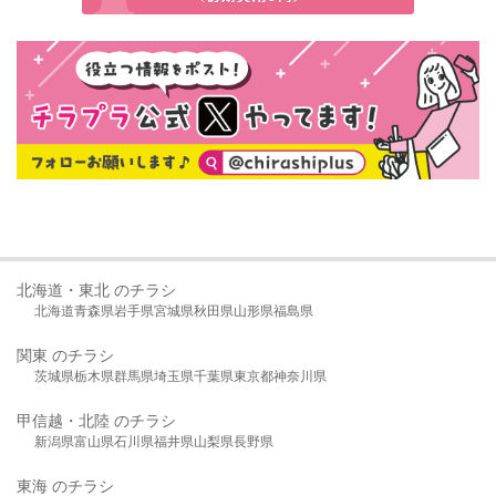
北海道・東北 のチラシ
北海道
青森県
岩手県
宮城県
秋田県
山形県
福島県
関東 のチラシ
茨城県
栃木県
群馬県
埼玉県
千葉県
東京都
神奈川県
甲信越・北陸 のチラシ
新潟県
富山県
石川県
福井県
山梨県
長野県
東海 のチラシ