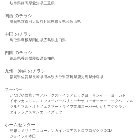
岐阜県
静岡県
愛知県
三重県
関西 のチラシ
滋賀県
京都府
大阪府
兵庫県
奈良県
和歌山県
中国 のチラシ
鳥取県
島根県
岡山県
広島県
山口県
四国 のチラシ
徳島県
香川県
愛媛県
高知県
九州・沖縄 のチラシ
福岡県
佐賀県
長崎県
熊本県
大分県
宮崎県
鹿児島県
沖縄県
スーパー
いなげや
西條
アマノパークス
ベイシア
ビッグヨーサン
イトーヨーカドー
イオン
カスミ
マルエツ
スーパーバリュー
ヤオコー
オーケー
ヨークベニマル
ツルヤ
マルト
オギノ
エスマート
ライフ
業務スーパー
いかり
フジグラン
ダイレックス
サンエー
イズミヤ
ホームセンター
島忠
コメリ
ナフコ
コーナン
カインズ
アストロプロダクツ
DCM
ジョイフル本田