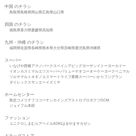
中国 のチラシ
鳥取県
島根県
岡山県
広島県
山口県
四国 のチラシ
徳島県
香川県
愛媛県
高知県
九州・沖縄 のチラシ
福岡県
佐賀県
長崎県
熊本県
大分県
宮崎県
鹿児島県
沖縄県
スーパー
いなげや
西條
アマノパークス
ベイシア
ビッグヨーサン
イトーヨーカドー
イオン
カスミ
マルエツ
スーパーバリュー
ヤオコー
オーケー
ヨークベニマル
ツルヤ
マルト
オギノ
エスマート
ライフ
業務スーパー
いかり
フジグラン
ダイレックス
サンエー
イズミヤ
ホームセンター
島忠
コメリ
ナフコ
コーナン
カインズ
アストロプロダクツ
DCM
ジョイフル本田
ファッション
ユニクロ
しまむら
アベイル
AOKI
はるやま
サカゼン
ドラッグストア