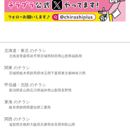
北海道・東北 のチラシ
北海道
青森県
岩手県
宮城県
秋田県
山形県
福島県
関東 のチラシ
茨城県
栃木県
群馬県
埼玉県
千葉県
東京都
神奈川県
甲信越・北陸 のチラシ
新潟県
富山県
石川県
福井県
山梨県
長野県
東海 のチラシ
岐阜県
静岡県
愛知県
三重県
関西 のチラシ
滋賀県
京都府
大阪府
兵庫県
奈良県
和歌山県