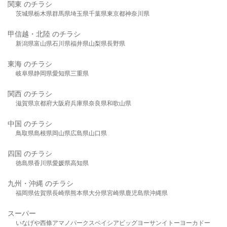
関東 のチラシ
茨城県
栃木県
群馬県
埼玉県
千葉県
東京都
神奈川県
甲信越・北陸 のチラシ
新潟県
富山県
石川県
福井県
山梨県
長野県
東海 のチラシ
岐阜県
静岡県
愛知県
三重県
関西 のチラシ
滋賀県
京都府
大阪府
兵庫県
奈良県
和歌山県
中国 のチラシ
鳥取県
島根県
岡山県
広島県
山口県
四国 のチラシ
徳島県
香川県
愛媛県
高知県
九州・沖縄 のチラシ
福岡県
佐賀県
長崎県
熊本県
大分県
宮崎県
鹿児島県
沖縄県
スーパー
いなげや
西條
アマノパークス
ベイシア
ビッグヨーサン
イトーヨーカドー