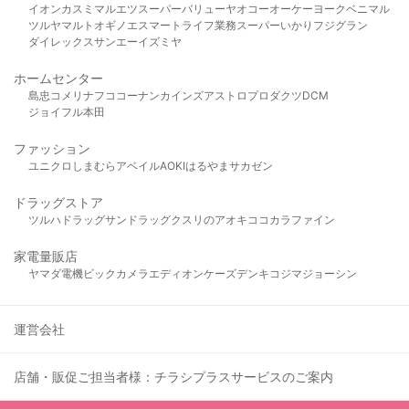
イオン
カスミ
マルエツ
スーパーバリュー
ヤオコー
オーケー
ヨークベニマル
ツルヤ
マルト
オギノ
エスマート
ライフ
業務スーパー
いかり
フジグラン
ダイレックス
サンエー
イズミヤ
ホームセンター
島忠
コメリ
ナフコ
コーナン
カインズ
アストロプロダクツ
DCM
ジョイフル本田
ファッション
ユニクロ
しまむら
アベイル
AOKI
はるやま
サカゼン
ドラッグストア
ツルハドラッグ
サンドラッグ
クスリのアオキ
ココカラファイン
家電量販店
ヤマダ電機
ビックカメラ
エディオン
ケーズデンキ
コジマ
ジョーシン
運営会社
店舗・販促ご担当者様：チラシプラスサービスのご案内