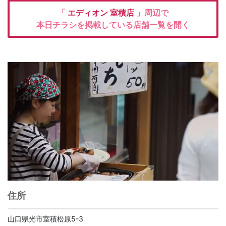
「
エディオン
室積店
」周辺で
本日チラシを掲載している店舗一覧を開く
住所
山口県光市室積松原5-3