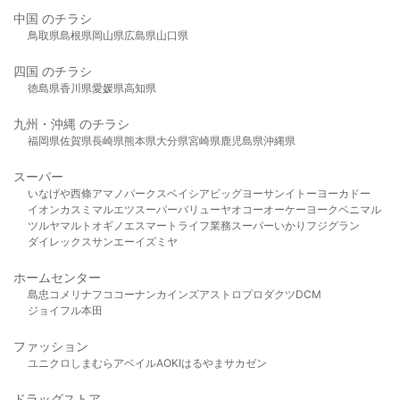
中国 のチラシ
鳥取県
島根県
岡山県
広島県
山口県
四国 のチラシ
徳島県
香川県
愛媛県
高知県
九州・沖縄 のチラシ
福岡県
佐賀県
長崎県
熊本県
大分県
宮崎県
鹿児島県
沖縄県
スーパー
いなげや
西條
アマノパークス
ベイシア
ビッグヨーサン
イトーヨーカドー
イオン
カスミ
マルエツ
スーパーバリュー
ヤオコー
オーケー
ヨークベニマル
ツルヤ
マルト
オギノ
エスマート
ライフ
業務スーパー
いかり
フジグラン
ダイレックス
サンエー
イズミヤ
ホームセンター
島忠
コメリ
ナフコ
コーナン
カインズ
アストロプロダクツ
DCM
ジョイフル本田
ファッション
ユニクロ
しまむら
アベイル
AOKI
はるやま
サカゼン
ドラッグストア