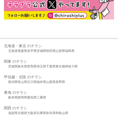
北海道・東北 のチラシ
北海道
青森県
岩手県
宮城県
秋田県
山形県
福島県
関東 のチラシ
茨城県
栃木県
群馬県
埼玉県
千葉県
東京都
神奈川県
甲信越・北陸 のチラシ
新潟県
富山県
石川県
福井県
山梨県
長野県
東海 のチラシ
岐阜県
静岡県
愛知県
三重県
関西 のチラシ
滋賀県
京都府
大阪府
兵庫県
奈良県
和歌山県