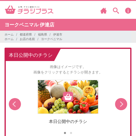
ヨークベニマル
伊達店
ホーム
都道府県
福島県
伊達市
ホーム
お店の名前
ヨークベニマル
本日公開中のチラシ
画像はイメージです。
画像をクリックするとチラシが開きます。
本日公開中のチラシ