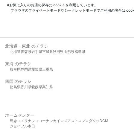
※お気に入りのお店の保存に
cookie
を利用しています。
ブラウザのプライベートモードやシークレットモードでご利用の場合は coo
北海道・東北 のチラシ
北海道
青森県
岩手県
宮城県
秋田県
山形県
福島県
東海 のチラシ
岐阜県
静岡県
愛知県
三重県
四国 のチラシ
徳島県
香川県
愛媛県
高知県
ホームセンター
島忠
コメリ
ナフコ
コーナン
カインズ
アストロプロダクツ
DCM
ジョイフル本田