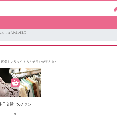
エミフルMASAKI店
。
画像をクリックするとチラシが開きます。
本日公開中のチラシ