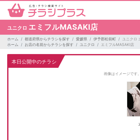
エミフルMASAKI店
ユニクロ
ホーム
都道府県からチラシを探す
愛媛県
伊予郡松前町
ユニクロ 
ホーム
お店の名前からチラシを探す
ユニクロ
エミフルMASAKI店
本日公開中のチラシ
画像はイメージです