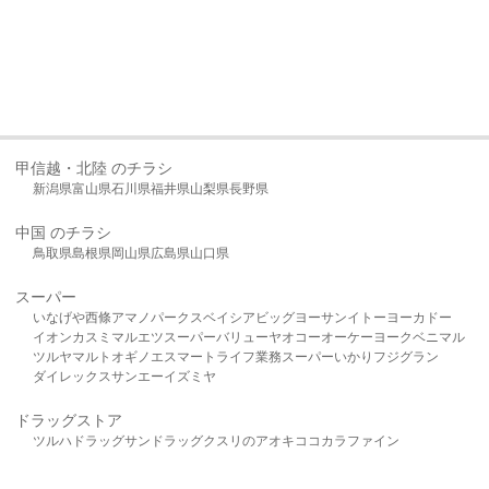
甲信越・北陸 のチラシ
新潟県
富山県
石川県
福井県
山梨県
長野県
中国 のチラシ
鳥取県
島根県
岡山県
広島県
山口県
スーパー
いなげや
西條
アマノパークス
ベイシア
ビッグヨーサン
イトーヨーカドー
イオン
カスミ
マルエツ
スーパーバリュー
ヤオコー
オーケー
ヨークベニマル
ツルヤ
マルト
オギノ
エスマート
ライフ
業務スーパー
いかり
フジグラン
ダイレックス
サンエー
イズミヤ
ドラッグストア
ツルハドラッグ
サンドラッグ
クスリのアオキ
ココカラファイン