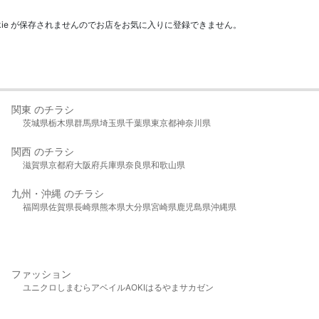
kie が保存されませんのでお店をお気に入りに登録できません。
関東 のチラシ
茨城県
栃木県
群馬県
埼玉県
千葉県
東京都
神奈川県
関西 のチラシ
滋賀県
京都府
大阪府
兵庫県
奈良県
和歌山県
九州・沖縄 のチラシ
福岡県
佐賀県
長崎県
熊本県
大分県
宮崎県
鹿児島県
沖縄県
ファッション
ユニクロ
しまむら
アベイル
AOKI
はるやま
サカゼン