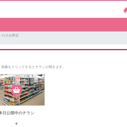
 のぞみ野店
。
画像をクリックするとチラシが開きます。
本日公開中のチラシ