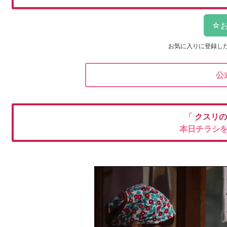
お気に入りに登録し
公
「
クスリ
本日チラシ