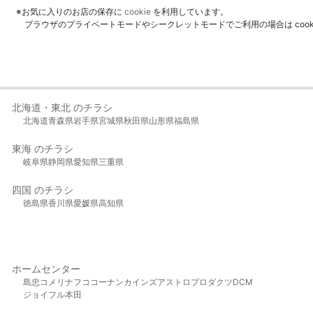
※お気に入りのお店の保存に
cookie
を利用しています。
ブラウザのプライベートモードやシークレットモードでご利用の場合は coo
北海道・東北 のチラシ
北海道
青森県
岩手県
宮城県
秋田県
山形県
福島県
東海 のチラシ
岐阜県
静岡県
愛知県
三重県
四国 のチラシ
徳島県
香川県
愛媛県
高知県
ホームセンター
島忠
コメリ
ナフコ
コーナン
カインズ
アストロプロダクツ
DCM
ジョイフル本田