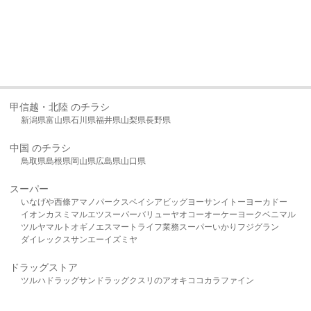
甲信越・北陸 のチラシ
新潟県
富山県
石川県
福井県
山梨県
長野県
中国 のチラシ
鳥取県
島根県
岡山県
広島県
山口県
スーパー
いなげや
西條
アマノパークス
ベイシア
ビッグヨーサン
イトーヨーカドー
イオン
カスミ
マルエツ
スーパーバリュー
ヤオコー
オーケー
ヨークベニマル
ツルヤ
マルト
オギノ
エスマート
ライフ
業務スーパー
いかり
フジグラン
ダイレックス
サンエー
イズミヤ
ドラッグストア
ツルハドラッグ
サンドラッグ
クスリのアオキ
ココカラファイン