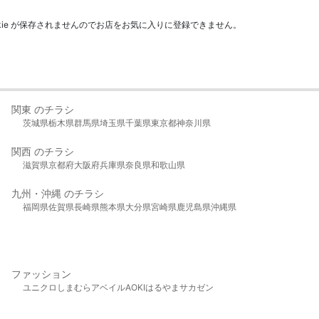
kie が保存されませんのでお店をお気に入りに登録できません。
関東 のチラシ
茨城県
栃木県
群馬県
埼玉県
千葉県
東京都
神奈川県
関西 のチラシ
滋賀県
京都府
大阪府
兵庫県
奈良県
和歌山県
九州・沖縄 のチラシ
福岡県
佐賀県
長崎県
熊本県
大分県
宮崎県
鹿児島県
沖縄県
ファッション
ユニクロ
しまむら
アベイル
AOKI
はるやま
サカゼン