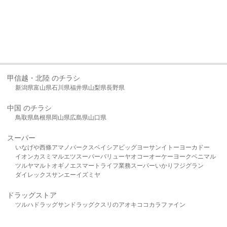
甲信越・北陸 のチラシ
新潟県
富山県
石川県
福井県
山梨県
長野県
中国 のチラシ
鳥取県
島根県
岡山県
広島県
山口県
スーパー
いなげや
西條
アマノパークス
ベイシア
ビッグヨーサン
イトーヨーカドー
イオン
カスミ
マルエツ
スーパーバリュー
ヤオコー
オーケー
ヨークベニマル
ツルヤ
マルト
オギノ
エスマート
ライフ
業務スーパー
いかり
フジグラン
ダイレックス
サンエー
イズミヤ
ドラッグストア
ツルハドラッグ
サンドラッグ
クスリのアオキ
ココカラファイン