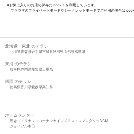
※お気に入りのお店の保存に
cookie
を利用しています。
ブラウザのプライベートモードやシークレットモードでご利用の場合は coo
北海道・東北 のチラシ
北海道
青森県
岩手県
宮城県
秋田県
山形県
福島県
東海 のチラシ
岐阜県
静岡県
愛知県
三重県
四国 のチラシ
徳島県
香川県
愛媛県
高知県
ホームセンター
島忠
コメリ
ナフコ
コーナン
カインズ
アストロプロダクツ
DCM
ジョイフル本田