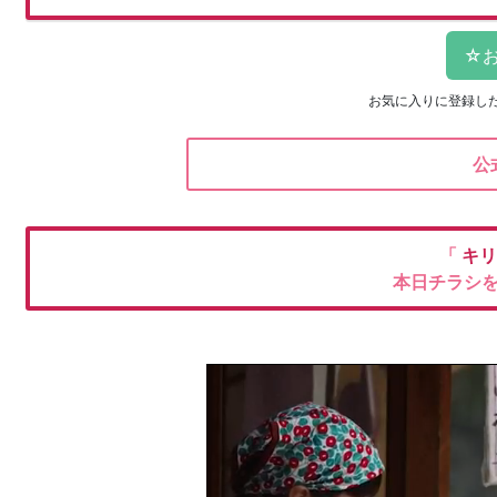
お気に入りに登録し
公
「
キリ
本日チラシ