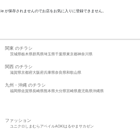
kie が保存されませんのでお店をお気に入りに登録できません。
関東 のチラシ
茨城県
栃木県
群馬県
埼玉県
千葉県
東京都
神奈川県
関西 のチラシ
滋賀県
京都府
大阪府
兵庫県
奈良県
和歌山県
九州・沖縄 のチラシ
福岡県
佐賀県
長崎県
熊本県
大分県
宮崎県
鹿児島県
沖縄県
ファッション
ユニクロ
しまむら
アベイル
AOKI
はるやま
サカゼン