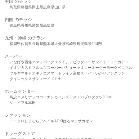
中国 のチラシ
鳥取県
島根県
岡山県
広島県
山口県
四国 のチラシ
徳島県
香川県
愛媛県
高知県
九州・沖縄 のチラシ
福岡県
佐賀県
長崎県
熊本県
大分県
宮崎県
鹿児島県
沖縄県
スーパー
いなげや
西條
アマノパークス
ベイシア
ビッグヨーサン
イトーヨーカドー
イオン
カスミ
マルエツ
スーパーバリュー
ヤオコー
オーケー
ヨークベニマル
ツルヤ
マルト
オギノ
エスマート
ライフ
業務スーパー
いかり
フジグラン
ダイレックス
サンエー
イズミヤ
ホームセンター
島忠
コメリ
ナフコ
コーナン
カインズ
アストロプロダクツ
DCM
ジョイフル本田
ファッション
ユニクロ
しまむら
アベイル
AOKI
はるやま
サカゼン
ドラッグストア