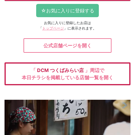
お気に入りに登録したお店は
「
トップページ
」に表示されます。
公式店舗ページを開く
「
DCM
つくばみらい店
」周辺で
本日チラシを掲載している店舗一覧を開く