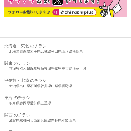
北海道・東北 のチラシ
北海道
青森県
岩手県
宮城県
秋田県
山形県
福島県
関東 のチラシ
茨城県
栃木県
群馬県
埼玉県
千葉県
東京都
神奈川県
甲信越・北陸 のチラシ
新潟県
富山県
石川県
福井県
山梨県
長野県
東海 のチラシ
岐阜県
静岡県
愛知県
三重県
関西 のチラシ
滋賀県
京都府
大阪府
兵庫県
奈良県
和歌山県