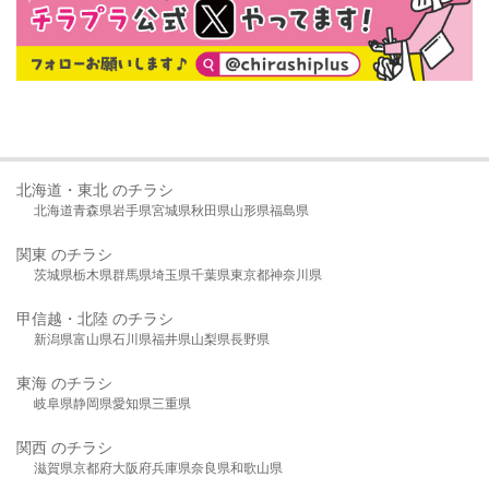
北海道・東北 のチラシ
北海道
青森県
岩手県
宮城県
秋田県
山形県
福島県
関東 のチラシ
茨城県
栃木県
群馬県
埼玉県
千葉県
東京都
神奈川県
甲信越・北陸 のチラシ
新潟県
富山県
石川県
福井県
山梨県
長野県
東海 のチラシ
岐阜県
静岡県
愛知県
三重県
関西 のチラシ
滋賀県
京都府
大阪府
兵庫県
奈良県
和歌山県