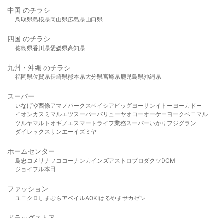
中国 のチラシ
鳥取県
島根県
岡山県
広島県
山口県
四国 のチラシ
徳島県
香川県
愛媛県
高知県
九州・沖縄 のチラシ
福岡県
佐賀県
長崎県
熊本県
大分県
宮崎県
鹿児島県
沖縄県
スーパー
いなげや
西條
アマノパークス
ベイシア
ビッグヨーサン
イトーヨーカドー
イオン
カスミ
マルエツ
スーパーバリュー
ヤオコー
オーケー
ヨークベニマル
ツルヤ
マルト
オギノ
エスマート
ライフ
業務スーパー
いかり
フジグラン
ダイレックス
サンエー
イズミヤ
ホームセンター
島忠
コメリ
ナフコ
コーナン
カインズ
アストロプロダクツ
DCM
ジョイフル本田
ファッション
ユニクロ
しまむら
アベイル
AOKI
はるやま
サカゼン
ドラッグストア