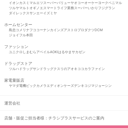
イオン
カスミ
マルエツ
スーパーバリュー
ヤオコー
オーケー
ヨークベニマル
ツルヤ
マルト
オギノ
エスマート
ライフ
業務スーパー
いかり
フジグラン
ダイレックス
サンエー
イズミヤ
ホームセンター
島忠
コメリ
ナフコ
コーナン
カインズ
アストロプロダクツ
DCM
ジョイフル本田
ファッション
ユニクロ
しまむら
アベイル
AOKI
はるやま
サカゼン
ドラッグストア
ツルハドラッグ
サンドラッグ
クスリのアオキ
ココカラファイン
家電量販店
ヤマダ電機
ビックカメラ
エディオン
ケーズデンキ
コジマ
ジョーシン
運営会社
店舗・販促ご担当者様：チラシプラスサービスのご案内