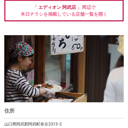
「
エディオン
阿武店
」周辺で
本日チラシを掲載している店舗一覧を開く
住所
山口県阿武郡阿武町奈古2313-2