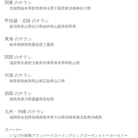
関東 のチラシ
茨城県
栃木県
群馬県
埼玉県
千葉県
東京都
神奈川県
甲信越・北陸 のチラシ
新潟県
富山県
石川県
福井県
山梨県
長野県
東海 のチラシ
岐阜県
静岡県
愛知県
三重県
関西 のチラシ
滋賀県
京都府
大阪府
兵庫県
奈良県
和歌山県
中国 のチラシ
鳥取県
島根県
岡山県
広島県
山口県
四国 のチラシ
徳島県
香川県
愛媛県
高知県
九州・沖縄 のチラシ
福岡県
佐賀県
長崎県
熊本県
大分県
宮崎県
鹿児島県
沖縄県
スーパー
いなげや
西條
アマノパークス
ベイシア
ビッグヨーサン
イトーヨーカドー