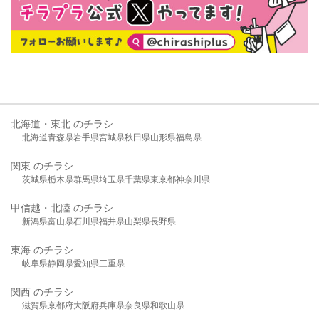
北海道・東北 のチラシ
北海道
青森県
岩手県
宮城県
秋田県
山形県
福島県
関東 のチラシ
茨城県
栃木県
群馬県
埼玉県
千葉県
東京都
神奈川県
甲信越・北陸 のチラシ
新潟県
富山県
石川県
福井県
山梨県
長野県
東海 のチラシ
岐阜県
静岡県
愛知県
三重県
関西 のチラシ
滋賀県
京都府
大阪府
兵庫県
奈良県
和歌山県