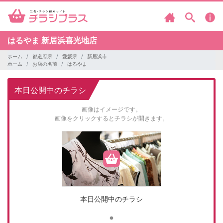
はるやま
新居浜喜光地店
ホーム
都道府県
愛媛県
新居浜市
ホーム
お店の名前
はるやま
本日公開中のチラシ
画像はイメージです。
画像をクリックするとチラシが開きます。
本日公開中のチラシ