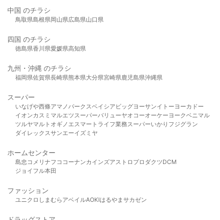
中国 のチラシ
鳥取県
島根県
岡山県
広島県
山口県
四国 のチラシ
徳島県
香川県
愛媛県
高知県
九州・沖縄 のチラシ
福岡県
佐賀県
長崎県
熊本県
大分県
宮崎県
鹿児島県
沖縄県
スーパー
いなげや
西條
アマノパークス
ベイシア
ビッグヨーサン
イトーヨーカドー
イオン
カスミ
マルエツ
スーパーバリュー
ヤオコー
オーケー
ヨークベニマル
ツルヤ
マルト
オギノ
エスマート
ライフ
業務スーパー
いかり
フジグラン
ダイレックス
サンエー
イズミヤ
ホームセンター
島忠
コメリ
ナフコ
コーナン
カインズ
アストロプロダクツ
DCM
ジョイフル本田
ファッション
ユニクロ
しまむら
アベイル
AOKI
はるやま
サカゼン
ドラッグストア