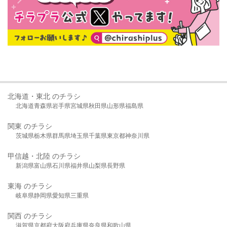
北海道・東北 のチラシ
北海道
青森県
岩手県
宮城県
秋田県
山形県
福島県
関東 のチラシ
茨城県
栃木県
群馬県
埼玉県
千葉県
東京都
神奈川県
甲信越・北陸 のチラシ
新潟県
富山県
石川県
福井県
山梨県
長野県
東海 のチラシ
岐阜県
静岡県
愛知県
三重県
関西 のチラシ
滋賀県
京都府
大阪府
兵庫県
奈良県
和歌山県