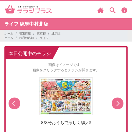
ライフ
練馬中村北店
ホーム
都道府県
東京都
練馬区
ホーム
お店の名前
ライフ
本日公開中のチラシ
画像はイメージです。
画像をクリックするとチラシが開きます。
8/8号おうちで涼しく!夏パ!