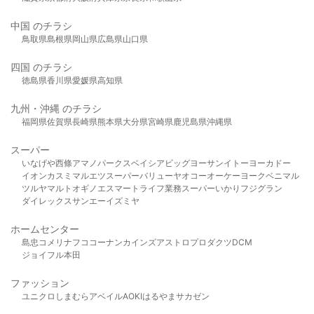
中国 のチラシ
鳥取県
島根県
岡山県
広島県
山口県
四国 のチラシ
徳島県
香川県
愛媛県
高知県
九州・沖縄 のチラシ
福岡県
佐賀県
長崎県
熊本県
大分県
宮崎県
鹿児島県
沖縄県
スーパー
いなげや
西條
アマノパークス
ベイシア
ビッグヨーサン
イトーヨーカドー
イオン
カスミ
マルエツ
スーパーバリュー
ヤオコー
オーケー
ヨークベニマル
ツルヤ
マルト
オギノ
エスマート
ライフ
業務スーパー
いかり
フジグラン
ダイレックス
サンエー
イズミヤ
ホームセンター
島忠
コメリ
ナフコ
コーナン
カインズ
アストロプロダクツ
DCM
ジョイフル本田
ファッション
ユニクロ
しまむら
アベイル
AOKI
はるやま
サカゼン