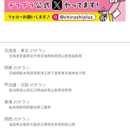
北海道・東北 のチラシ
北海道
青森県
岩手県
宮城県
秋田県
山形県
福島県
関東 のチラシ
茨城県
栃木県
群馬県
埼玉県
千葉県
東京都
神奈川県
甲信越・北陸 のチラシ
新潟県
富山県
石川県
福井県
山梨県
長野県
東海 のチラシ
岐阜県
静岡県
愛知県
三重県
関西 のチラシ
滋賀県
京都府
大阪府
兵庫県
奈良県
和歌山県