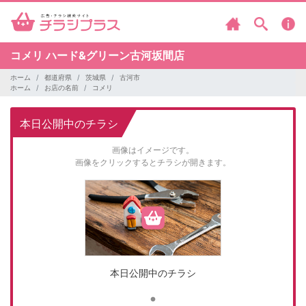
コメリ
ハード&グリーン古河坂間店
ホーム
都道府県
茨城県
古河市
ホーム
お店の名前
コメリ
本日公開中のチラシ
画像はイメージです。
画像をクリックするとチラシが開きます。
本日公開中のチラシ