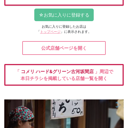
お気に入りに登録したお店は
「
トップページ
」に表示されます。
公式店舗ページを開く
「
コメリ
ハード&グリーン古河坂間店
」周辺で
本日チラシを掲載している店舗一覧を開く