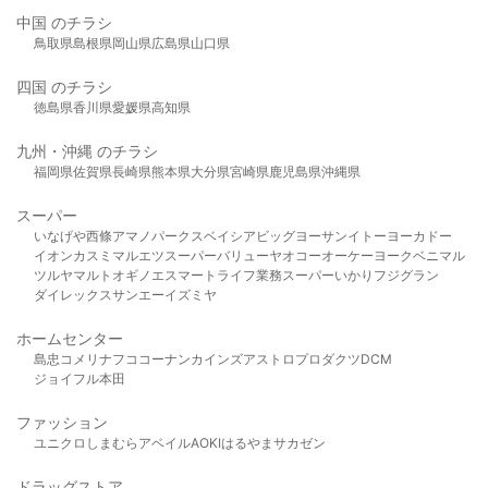
中国 のチラシ
鳥取県
島根県
岡山県
広島県
山口県
四国 のチラシ
徳島県
香川県
愛媛県
高知県
九州・沖縄 のチラシ
福岡県
佐賀県
長崎県
熊本県
大分県
宮崎県
鹿児島県
沖縄県
スーパー
いなげや
西條
アマノパークス
ベイシア
ビッグヨーサン
イトーヨーカドー
イオン
カスミ
マルエツ
スーパーバリュー
ヤオコー
オーケー
ヨークベニマル
ツルヤ
マルト
オギノ
エスマート
ライフ
業務スーパー
いかり
フジグラン
ダイレックス
サンエー
イズミヤ
ホームセンター
島忠
コメリ
ナフコ
コーナン
カインズ
アストロプロダクツ
DCM
ジョイフル本田
ファッション
ユニクロ
しまむら
アベイル
AOKI
はるやま
サカゼン
ドラッグストア