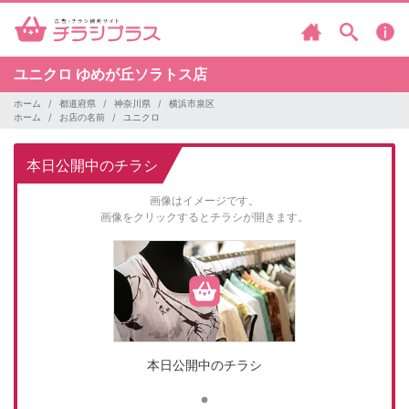
ユニクロ
ゆめが丘ソラトス店
ホーム
都道府県
神奈川県
横浜市泉区
ホーム
お店の名前
ユニクロ
本日公開中のチラシ
画像はイメージです。
画像をクリックするとチラシが開きます。
本日公開中のチラシ