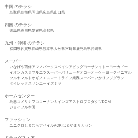
中国 のチラシ
鳥取県
島根県
岡山県
広島県
山口県
四国 のチラシ
徳島県
香川県
愛媛県
高知県
九州・沖縄 のチラシ
福岡県
佐賀県
長崎県
熊本県
大分県
宮崎県
鹿児島県
沖縄県
スーパー
いなげや
西條
アマノパークス
ベイシア
ビッグヨーサン
イトーヨーカドー
イオン
カスミ
マルエツ
スーパーバリュー
ヤオコー
オーケー
ヨークベニマル
ツルヤ
マルト
オギノ
エスマート
ライフ
業務スーパー
いかり
フジグラン
ダイレックス
サンエー
イズミヤ
ホームセンター
島忠
コメリ
ナフコ
コーナン
カインズ
アストロプロダクツ
DCM
ジョイフル本田
ファッション
ユニクロ
しまむら
アベイル
AOKI
はるやま
サカゼン
ドラッグストア