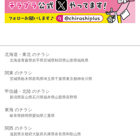
北海道・東北 のチラシ
北海道
青森県
岩手県
宮城県
秋田県
山形県
福島県
関東 のチラシ
茨城県
栃木県
群馬県
埼玉県
千葉県
東京都
神奈川県
甲信越・北陸 のチラシ
新潟県
富山県
石川県
福井県
山梨県
長野県
東海 のチラシ
岐阜県
静岡県
愛知県
三重県
関西 のチラシ
滋賀県
京都府
大阪府
兵庫県
奈良県
和歌山県