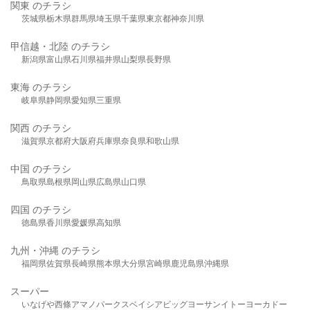
関東 のチラシ
茨城県
栃木県
群馬県
埼玉県
千葉県
東京都
神奈川県
甲信越・北陸 のチラシ
新潟県
富山県
石川県
福井県
山梨県
長野県
東海 のチラシ
岐阜県
静岡県
愛知県
三重県
関西 のチラシ
滋賀県
京都府
大阪府
兵庫県
奈良県
和歌山県
中国 のチラシ
鳥取県
島根県
岡山県
広島県
山口県
四国 のチラシ
徳島県
香川県
愛媛県
高知県
九州・沖縄 のチラシ
福岡県
佐賀県
長崎県
熊本県
大分県
宮崎県
鹿児島県
沖縄県
スーパー
いなげや
西條
アマノパークス
ベイシア
ビッグヨーサン
イトーヨーカドー