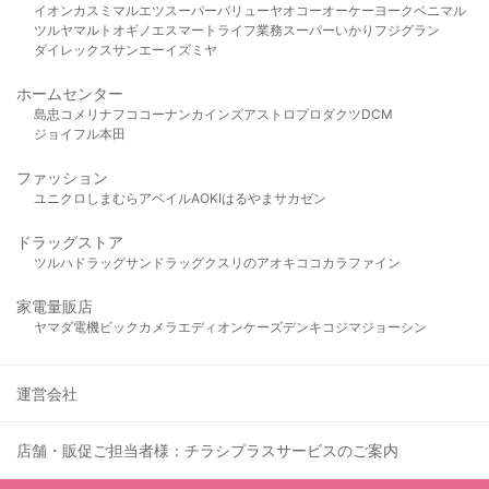
イオン
カスミ
マルエツ
スーパーバリュー
ヤオコー
オーケー
ヨークベニマル
ツルヤ
マルト
オギノ
エスマート
ライフ
業務スーパー
いかり
フジグラン
ダイレックス
サンエー
イズミヤ
ホームセンター
島忠
コメリ
ナフコ
コーナン
カインズ
アストロプロダクツ
DCM
ジョイフル本田
ファッション
ユニクロ
しまむら
アベイル
AOKI
はるやま
サカゼン
ドラッグストア
ツルハドラッグ
サンドラッグ
クスリのアオキ
ココカラファイン
家電量販店
ヤマダ電機
ビックカメラ
エディオン
ケーズデンキ
コジマ
ジョーシン
運営会社
店舗・販促ご担当者様：チラシプラスサービスのご案内