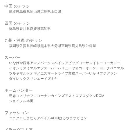
中国 のチラシ
鳥取県
島根県
岡山県
広島県
山口県
四国 のチラシ
徳島県
香川県
愛媛県
高知県
九州・沖縄 のチラシ
福岡県
佐賀県
長崎県
熊本県
大分県
宮崎県
鹿児島県
沖縄県
スーパー
いなげや
西條
アマノパークス
ベイシア
ビッグヨーサン
イトーヨーカドー
イオン
カスミ
マルエツ
スーパーバリュー
ヤオコー
オーケー
ヨークベニマル
ツルヤ
マルト
オギノ
エスマート
ライフ
業務スーパー
いかり
フジグラン
ダイレックス
サンエー
イズミヤ
ホームセンター
島忠
コメリ
ナフコ
コーナン
カインズ
アストロプロダクツ
DCM
ジョイフル本田
ファッション
ユニクロ
しまむら
アベイル
AOKI
はるやま
サカゼン
ドラッグストア