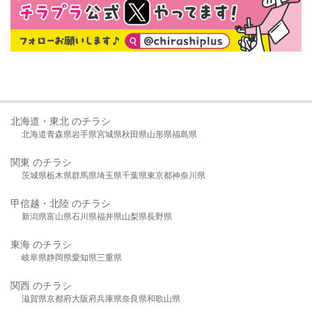
北海道・東北 のチラシ
北海道
青森県
岩手県
宮城県
秋田県
山形県
福島県
関東 のチラシ
茨城県
栃木県
群馬県
埼玉県
千葉県
東京都
神奈川県
甲信越・北陸 のチラシ
新潟県
富山県
石川県
福井県
山梨県
長野県
東海 のチラシ
岐阜県
静岡県
愛知県
三重県
関西 のチラシ
滋賀県
京都府
大阪府
兵庫県
奈良県
和歌山県