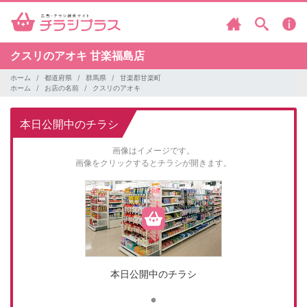
クスリのアオキ
甘楽福島店
ホーム
都道府県
群馬県
甘楽郡甘楽町
ホーム
お店の名前
クスリのアオキ
本日公開中のチラシ
画像はイメージです。
画像をクリックするとチラシが開きます。
本日公開中のチラシ