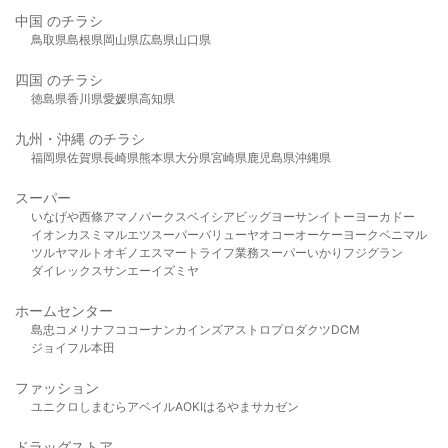
中国 のチラシ
鳥取県
島根県
岡山県
広島県
山口県
四国 のチラシ
徳島県
香川県
愛媛県
高知県
九州・沖縄 のチラシ
福岡県
佐賀県
長崎県
熊本県
大分県
宮崎県
鹿児島県
沖縄県
スーパー
いなげや
西條
アマノパークス
ベイシア
ビッグヨーサン
イトーヨーカドー
イオン
カスミ
マルエツ
スーパーバリュー
ヤオコー
オーケー
ヨークベニマル
ツルヤ
マルト
オギノ
エスマート
ライフ
業務スーパー
いかり
フジグラン
ダイレックス
サンエー
イズミヤ
ホームセンター
島忠
コメリ
ナフコ
コーナン
カインズ
アストロプロダクツ
DCM
ジョイフル本田
ファッション
ユニクロ
しまむら
アベイル
AOKI
はるやま
サカゼン
ドラッグストア