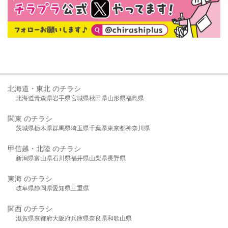
北海道・東北 のチラシ
北海道
青森県
岩手県
宮城県
秋田県
山形県
福島県
関東 のチラシ
茨城県
栃木県
群馬県
埼玉県
千葉県
東京都
神奈川県
甲信越・北陸 のチラシ
新潟県
富山県
石川県
福井県
山梨県
長野県
東海 のチラシ
岐阜県
静岡県
愛知県
三重県
関西 のチラシ
滋賀県
京都府
大阪府
兵庫県
奈良県
和歌山県