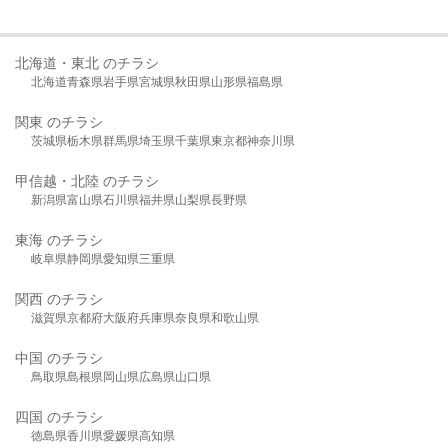
北海道・東北 のチラシ
北海道
青森県
岩手県
宮城県
秋田県
山形県
福島県
関東 のチラシ
茨城県
栃木県
群馬県
埼玉県
千葉県
東京都
神奈川県
甲信越・北陸 のチラシ
新潟県
富山県
石川県
福井県
山梨県
長野県
東海 のチラシ
岐阜県
静岡県
愛知県
三重県
関西 のチラシ
滋賀県
京都府
大阪府
兵庫県
奈良県
和歌山県
中国 のチラシ
鳥取県
島根県
岡山県
広島県
山口県
四国 のチラシ
徳島県
香川県
愛媛県
高知県