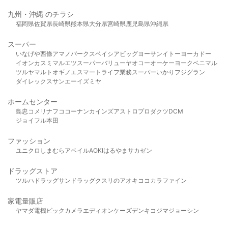
九州・沖縄 のチラシ
福岡県
佐賀県
長崎県
熊本県
大分県
宮崎県
鹿児島県
沖縄県
スーパー
いなげや
西條
アマノパークス
ベイシア
ビッグヨーサン
イトーヨーカドー
イオン
カスミ
マルエツ
スーパーバリュー
ヤオコー
オーケー
ヨークベニマル
ツルヤ
マルト
オギノ
エスマート
ライフ
業務スーパー
いかり
フジグラン
ダイレックス
サンエー
イズミヤ
ホームセンター
島忠
コメリ
ナフコ
コーナン
カインズ
アストロプロダクツ
DCM
ジョイフル本田
ファッション
ユニクロ
しまむら
アベイル
AOKI
はるやま
サカゼン
ドラッグストア
ツルハドラッグ
サンドラッグ
クスリのアオキ
ココカラファイン
家電量販店
ヤマダ電機
ビックカメラ
エディオン
ケーズデンキ
コジマ
ジョーシン