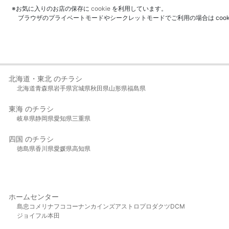
※お気に入りのお店の保存に
cookie
を利用しています。
ブラウザのプライベートモードやシークレットモードでご利用の場合は coo
北海道・東北 のチラシ
北海道
青森県
岩手県
宮城県
秋田県
山形県
福島県
東海 のチラシ
岐阜県
静岡県
愛知県
三重県
四国 のチラシ
徳島県
香川県
愛媛県
高知県
ホームセンター
島忠
コメリ
ナフコ
コーナン
カインズ
アストロプロダクツ
DCM
ジョイフル本田