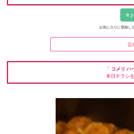
お気に入りに登録し
公
「
コメリ
ハ
本日チラシ