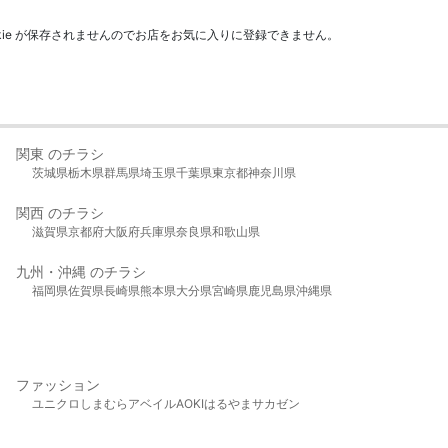
kie が保存されませんのでお店をお気に入りに登録できません。
関東 のチラシ
茨城県
栃木県
群馬県
埼玉県
千葉県
東京都
神奈川県
関西 のチラシ
滋賀県
京都府
大阪府
兵庫県
奈良県
和歌山県
九州・沖縄 のチラシ
福岡県
佐賀県
長崎県
熊本県
大分県
宮崎県
鹿児島県
沖縄県
ファッション
ユニクロ
しまむら
アベイル
AOKI
はるやま
サカゼン