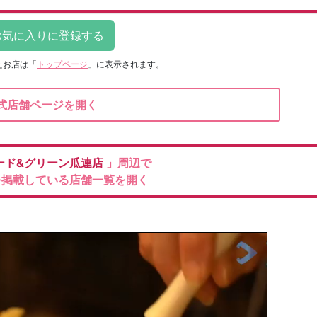
たお店は
「
トップページ
」に表示されます。
式店舗ページを開く
ード&グリーン瓜連店
」周辺で
を掲載している店舗一覧を開く