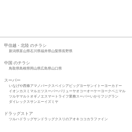
甲信越・北陸 のチラシ
新潟県
富山県
石川県
福井県
山梨県
長野県
中国 のチラシ
鳥取県
島根県
岡山県
広島県
山口県
スーパー
いなげや
西條
アマノパークス
ベイシア
ビッグヨーサン
イトーヨーカドー
イオン
カスミ
マルエツ
スーパーバリュー
ヤオコー
オーケー
ヨークベニマル
ツルヤ
マルト
オギノ
エスマート
ライフ
業務スーパー
いかり
フジグラン
ダイレックス
サンエー
イズミヤ
ドラッグストア
ツルハドラッグ
サンドラッグ
クスリのアオキ
ココカラファイン