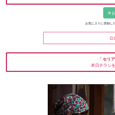
お気に入りに登録し
公
「
セリ
本日チラシ