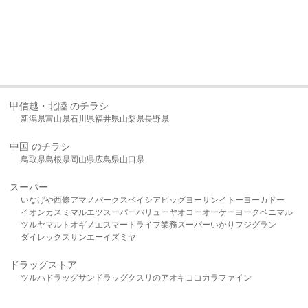
甲信越・北陸 のチラシ
新潟県
富山県
石川県
福井県
山梨県
長野県
中国 のチラシ
鳥取県
島根県
岡山県
広島県
山口県
スーパー
いなげや
西條
アマノパークス
ベイシア
ビッグヨーサン
イトーヨーカドー
イオン
カスミ
マルエツ
スーパーバリュー
ヤオコー
オーケー
ヨークベニマル
ツルヤ
マルト
オギノ
エスマート
ライフ
業務スーパー
いかり
フジグラン
ダイレックス
サンエー
イズミヤ
ドラッグストア
ツルハドラッグ
サンドラッグ
クスリのアオキ
ココカラファイン