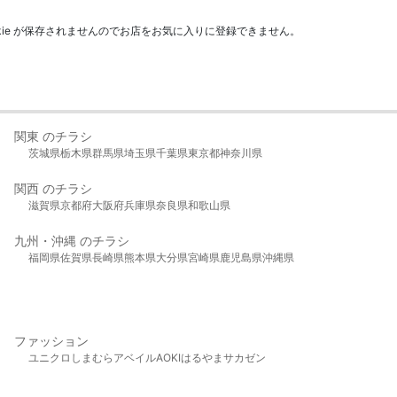
kie が保存されませんのでお店をお気に入りに登録できません。
関東 のチラシ
茨城県
栃木県
群馬県
埼玉県
千葉県
東京都
神奈川県
関西 のチラシ
滋賀県
京都府
大阪府
兵庫県
奈良県
和歌山県
九州・沖縄 のチラシ
福岡県
佐賀県
長崎県
熊本県
大分県
宮崎県
鹿児島県
沖縄県
ファッション
ユニクロ
しまむら
アベイル
AOKI
はるやま
サカゼン