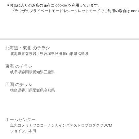
※お気に入りのお店の保存に
cookie
を利用しています。
ブラウザのプライベートモードやシークレットモードでご利用の場合は coo
北海道・東北 のチラシ
北海道
青森県
岩手県
宮城県
秋田県
山形県
福島県
東海 のチラシ
岐阜県
静岡県
愛知県
三重県
四国 のチラシ
徳島県
香川県
愛媛県
高知県
ホームセンター
島忠
コメリ
ナフコ
コーナン
カインズ
アストロプロダクツ
DCM
ジョイフル本田