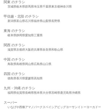
関東 のチラシ
茨城県
栃木県
群馬県
埼玉県
千葉県
東京都
神奈川県
甲信越・北陸 のチラシ
新潟県
富山県
石川県
福井県
山梨県
長野県
東海 のチラシ
岐阜県
静岡県
愛知県
三重県
関西 のチラシ
滋賀県
京都府
大阪府
兵庫県
奈良県
和歌山県
中国 のチラシ
鳥取県
島根県
岡山県
広島県
山口県
四国 のチラシ
徳島県
香川県
愛媛県
高知県
九州・沖縄 のチラシ
福岡県
佐賀県
長崎県
熊本県
大分県
宮崎県
鹿児島県
沖縄県
スーパー
いなげや
西條
アマノパークス
ベイシア
ビッグヨーサン
イトーヨーカドー