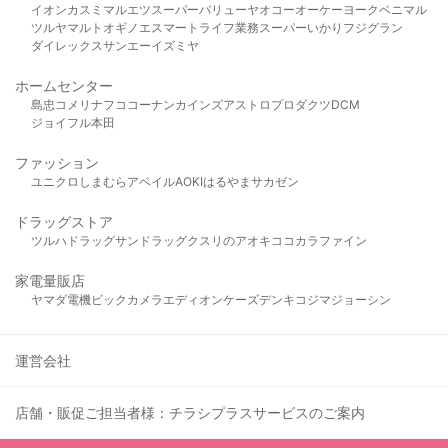
イオン
カスミ
マルエツ
スーパーバリュー
ヤオコー
オーケー
ヨークベニマル
ツルヤ
マルト
オギノ
エスマート
ライフ
業務スーパー
いかり
フジグラン
ダイレックス
サンエー
イズミヤ
ホームセンター
島忠
コメリ
ナフコ
コーナン
カインズ
アストロプロダクツ
DCM
ジョイフル本田
ファッション
ユニクロ
しまむら
アベイル
AOKI
はるやま
サカゼン
ドラッグストア
ツルハドラッグ
サンドラッグ
クスリのアオキ
ココカラファイン
家電量販店
ヤマダ電機
ビックカメラ
エディオン
ケーズデンキ
コジマ
ジョーシン
運営会社
店舗・販促ご担当者様：チラシプラスサービスのご案内