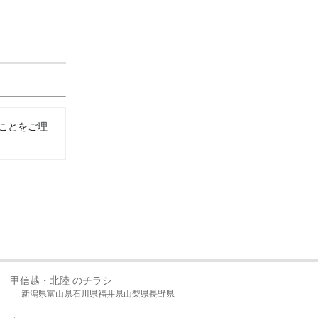
ことをご理
甲信越・北陸 のチラシ
新潟県
富山県
石川県
福井県
山梨県
長野県