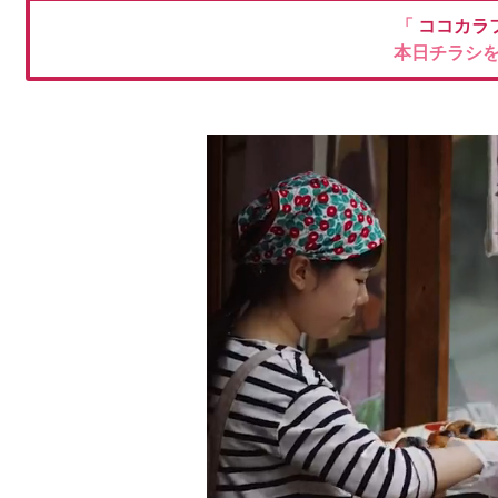
「
ココカラ
本日チラシ