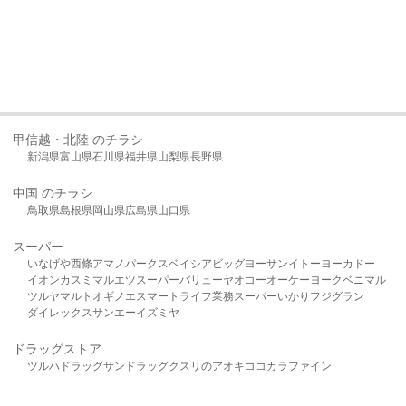
甲信越・北陸 のチラシ
新潟県
富山県
石川県
福井県
山梨県
長野県
中国 のチラシ
鳥取県
島根県
岡山県
広島県
山口県
スーパー
いなげや
西條
アマノパークス
ベイシア
ビッグヨーサン
イトーヨーカドー
イオン
カスミ
マルエツ
スーパーバリュー
ヤオコー
オーケー
ヨークベニマル
ツルヤ
マルト
オギノ
エスマート
ライフ
業務スーパー
いかり
フジグラン
ダイレックス
サンエー
イズミヤ
ドラッグストア
ツルハドラッグ
サンドラッグ
クスリのアオキ
ココカラファイン