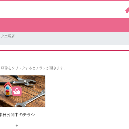
ック土居店
。
画像をクリックするとチラシが開きます。
本日公開中のチラシ