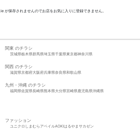
kie が保存されませんのでお店をお気に入りに登録できません。
関東 のチラシ
茨城県
栃木県
群馬県
埼玉県
千葉県
東京都
神奈川県
関西 のチラシ
滋賀県
京都府
大阪府
兵庫県
奈良県
和歌山県
九州・沖縄 のチラシ
福岡県
佐賀県
長崎県
熊本県
大分県
宮崎県
鹿児島県
沖縄県
ファッション
ユニクロ
しまむら
アベイル
AOKI
はるやま
サカゼン