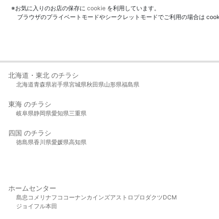
※お気に入りのお店の保存に
cookie
を利用しています。
ブラウザのプライベートモードやシークレットモードでご利用の場合は coo
北海道・東北 のチラシ
北海道
青森県
岩手県
宮城県
秋田県
山形県
福島県
東海 のチラシ
岐阜県
静岡県
愛知県
三重県
四国 のチラシ
徳島県
香川県
愛媛県
高知県
ホームセンター
島忠
コメリ
ナフコ
コーナン
カインズ
アストロプロダクツ
DCM
ジョイフル本田