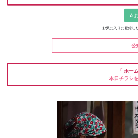
お気に入りに登録し
公
「
ホー
本日チラシ