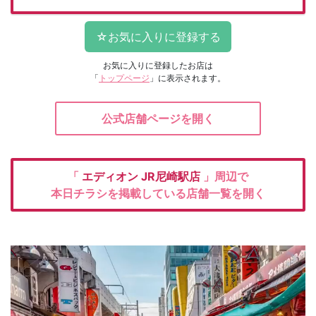
お気に入りに登録したお店は
「
トップページ
」に表示されます。
公式店舗ページを開く
「
エディオン
JR尼崎駅店
」周辺で
本日チラシを掲載している店舗一覧を開く