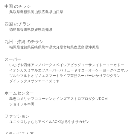
中国 のチラシ
鳥取県
島根県
岡山県
広島県
山口県
四国 のチラシ
徳島県
香川県
愛媛県
高知県
九州・沖縄 のチラシ
福岡県
佐賀県
長崎県
熊本県
大分県
宮崎県
鹿児島県
沖縄県
スーパー
いなげや
西條
アマノパークス
ベイシア
ビッグヨーサン
イトーヨーカドー
イオン
カスミ
マルエツ
スーパーバリュー
ヤオコー
オーケー
ヨークベニマル
ツルヤ
マルト
オギノ
エスマート
ライフ
業務スーパー
いかり
フジグラン
ダイレックス
サンエー
イズミヤ
ホームセンター
島忠
コメリ
ナフコ
コーナン
カインズ
アストロプロダクツ
DCM
ジョイフル本田
ファッション
ユニクロ
しまむら
アベイル
AOKI
はるやま
サカゼン
ドラッグストア