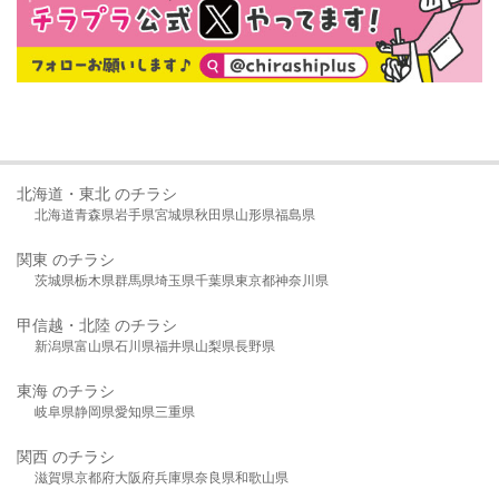
北海道・東北 のチラシ
北海道
青森県
岩手県
宮城県
秋田県
山形県
福島県
関東 のチラシ
茨城県
栃木県
群馬県
埼玉県
千葉県
東京都
神奈川県
甲信越・北陸 のチラシ
新潟県
富山県
石川県
福井県
山梨県
長野県
東海 のチラシ
岐阜県
静岡県
愛知県
三重県
関西 のチラシ
滋賀県
京都府
大阪府
兵庫県
奈良県
和歌山県