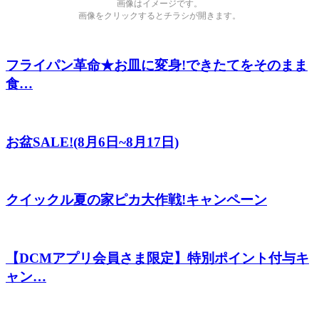
画像はイメージです。
画像をクリックするとチラシが開きます。
フライパン革命★お皿に変身!できたてをそのまま
食…
お盆SALE!(8月6日~8月17日)
クイックル夏の家ピカ大作戦!キャンペーン
【DCMアプリ会員さま限定】特別ポイント付与キ
ャン…