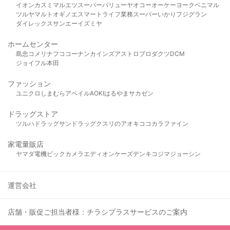
イオン
カスミ
マルエツ
スーパーバリュー
ヤオコー
オーケー
ヨークベニマル
ツルヤ
マルト
オギノ
エスマート
ライフ
業務スーパー
いかり
フジグラン
ダイレックス
サンエー
イズミヤ
ホームセンター
島忠
コメリ
ナフコ
コーナン
カインズ
アストロプロダクツ
DCM
ジョイフル本田
ファッション
ユニクロ
しまむら
アベイル
AOKI
はるやま
サカゼン
ドラッグストア
ツルハドラッグ
サンドラッグ
クスリのアオキ
ココカラファイン
家電量販店
ヤマダ電機
ビックカメラ
エディオン
ケーズデンキ
コジマ
ジョーシン
運営会社
店舗・販促ご担当者様：チラシプラスサービスのご案内