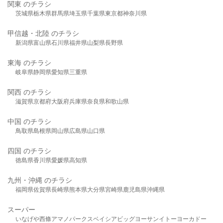
関東 のチラシ
茨城県
栃木県
群馬県
埼玉県
千葉県
東京都
神奈川県
甲信越・北陸 のチラシ
新潟県
富山県
石川県
福井県
山梨県
長野県
東海 のチラシ
岐阜県
静岡県
愛知県
三重県
関西 のチラシ
滋賀県
京都府
大阪府
兵庫県
奈良県
和歌山県
中国 のチラシ
鳥取県
島根県
岡山県
広島県
山口県
四国 のチラシ
徳島県
香川県
愛媛県
高知県
九州・沖縄 のチラシ
福岡県
佐賀県
長崎県
熊本県
大分県
宮崎県
鹿児島県
沖縄県
スーパー
いなげや
西條
アマノパークス
ベイシア
ビッグヨーサン
イトーヨーカドー