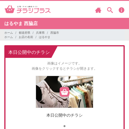
はるやま
西脇店
ホーム
都道府県
兵庫県
西脇市
ホーム
お店の名前
はるやま
本日公開中のチラシ
画像はイメージです。
画像をクリックするとチラシが開きます。
本日公開中のチラシ