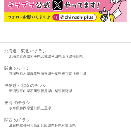
北海道・東北 のチラシ
北海道
青森県
岩手県
宮城県
秋田県
山形県
福島県
関東 のチラシ
茨城県
栃木県
群馬県
埼玉県
千葉県
東京都
神奈川県
甲信越・北陸 のチラシ
新潟県
富山県
石川県
福井県
山梨県
長野県
東海 のチラシ
岐阜県
静岡県
愛知県
三重県
関西 のチラシ
滋賀県
京都府
大阪府
兵庫県
奈良県
和歌山県