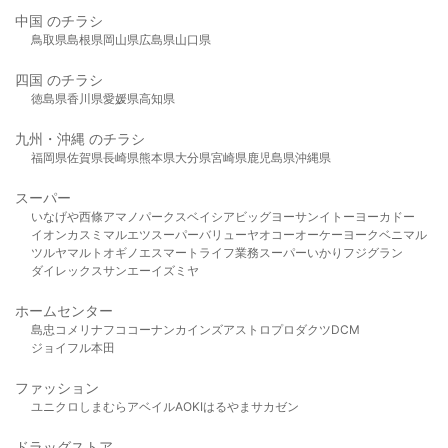
中国 のチラシ
鳥取県
島根県
岡山県
広島県
山口県
四国 のチラシ
徳島県
香川県
愛媛県
高知県
九州・沖縄 のチラシ
福岡県
佐賀県
長崎県
熊本県
大分県
宮崎県
鹿児島県
沖縄県
スーパー
いなげや
西條
アマノパークス
ベイシア
ビッグヨーサン
イトーヨーカドー
イオン
カスミ
マルエツ
スーパーバリュー
ヤオコー
オーケー
ヨークベニマル
ツルヤ
マルト
オギノ
エスマート
ライフ
業務スーパー
いかり
フジグラン
ダイレックス
サンエー
イズミヤ
ホームセンター
島忠
コメリ
ナフコ
コーナン
カインズ
アストロプロダクツ
DCM
ジョイフル本田
ファッション
ユニクロ
しまむら
アベイル
AOKI
はるやま
サカゼン
ドラッグストア