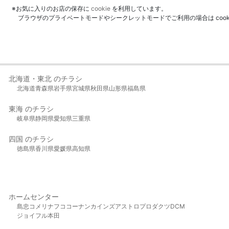
※お気に入りのお店の保存に
cookie
を利用しています。
ブラウザのプライベートモードやシークレットモードでご利用の場合は coo
北海道・東北 のチラシ
北海道
青森県
岩手県
宮城県
秋田県
山形県
福島県
東海 のチラシ
岐阜県
静岡県
愛知県
三重県
四国 のチラシ
徳島県
香川県
愛媛県
高知県
ホームセンター
島忠
コメリ
ナフコ
コーナン
カインズ
アストロプロダクツ
DCM
ジョイフル本田