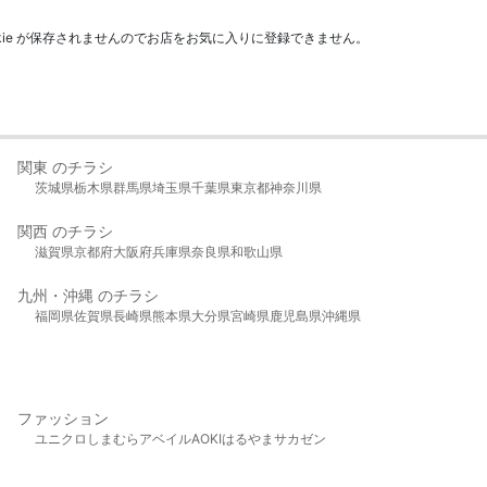
kie が保存されませんのでお店をお気に入りに登録できません。
関東 のチラシ
茨城県
栃木県
群馬県
埼玉県
千葉県
東京都
神奈川県
関西 のチラシ
滋賀県
京都府
大阪府
兵庫県
奈良県
和歌山県
九州・沖縄 のチラシ
福岡県
佐賀県
長崎県
熊本県
大分県
宮崎県
鹿児島県
沖縄県
ファッション
ユニクロ
しまむら
アベイル
AOKI
はるやま
サカゼン