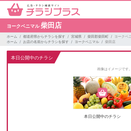
柴田店
ヨークベニマル
ホーム
都道府県からチラシを探す
宮城県
柴田郡柴田町
ヨークベニ
ホーム
お店の名前からチラシを探す
ヨークベニマル
柴田店
本日公開中のチラシ
画像はイメージです
本日公開中のチラシ