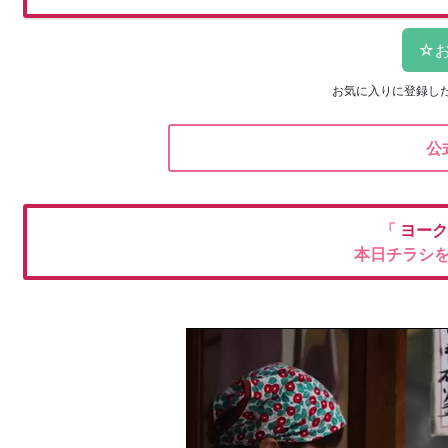
お気に入りに登録し
公
「
ヨーク
本日チラシ