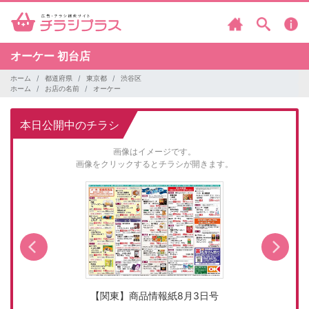
オーケー
初台店
ホーム
都道府県
東京都
渋谷区
ホーム
お店の名前
オーケー
本日公開中のチラシ
画像はイメージです。
画像をクリックするとチラシが開きます。
【関東】商品情報紙8月3日号