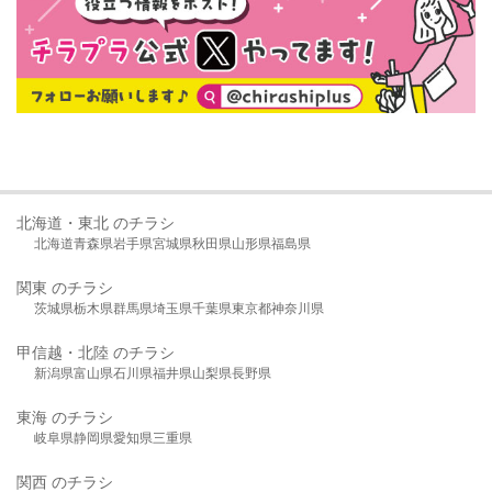
北海道・東北 のチラシ
北海道
青森県
岩手県
宮城県
秋田県
山形県
福島県
関東 のチラシ
茨城県
栃木県
群馬県
埼玉県
千葉県
東京都
神奈川県
甲信越・北陸 のチラシ
新潟県
富山県
石川県
福井県
山梨県
長野県
東海 のチラシ
岐阜県
静岡県
愛知県
三重県
関西 のチラシ