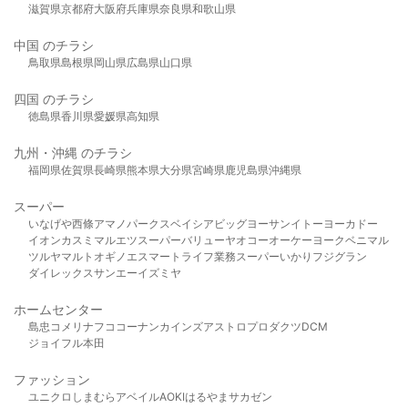
滋賀県
京都府
大阪府
兵庫県
奈良県
和歌山県
中国 のチラシ
鳥取県
島根県
岡山県
広島県
山口県
四国 のチラシ
徳島県
香川県
愛媛県
高知県
九州・沖縄 のチラシ
福岡県
佐賀県
長崎県
熊本県
大分県
宮崎県
鹿児島県
沖縄県
スーパー
いなげや
西條
アマノパークス
ベイシア
ビッグヨーサン
イトーヨーカドー
イオン
カスミ
マルエツ
スーパーバリュー
ヤオコー
オーケー
ヨークベニマル
ツルヤ
マルト
オギノ
エスマート
ライフ
業務スーパー
いかり
フジグラン
ダイレックス
サンエー
イズミヤ
ホームセンター
島忠
コメリ
ナフコ
コーナン
カインズ
アストロプロダクツ
DCM
ジョイフル本田
ファッション
ユニクロ
しまむら
アベイル
AOKI
はるやま
サカゼン