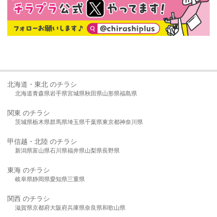
北海道・東北 のチラシ
北海道
青森県
岩手県
宮城県
秋田県
山形県
福島県
関東 のチラシ
茨城県
栃木県
群馬県
埼玉県
千葉県
東京都
神奈川県
甲信越・北陸 のチラシ
新潟県
富山県
石川県
福井県
山梨県
長野県
東海 のチラシ
岐阜県
静岡県
愛知県
三重県
関西 のチラシ
滋賀県
京都府
大阪府
兵庫県
奈良県
和歌山県