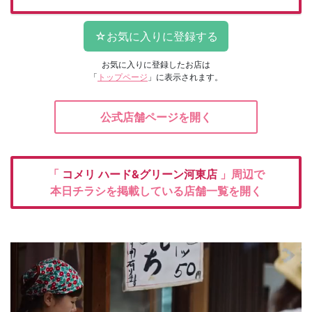
お気に入りに登録したお店は
「
トップページ
」に表示されます。
公式店舗ページを開く
「
コメリ
ハード&グリーン河東店
」周辺で
本日チラシを掲載している店舗一覧を開く