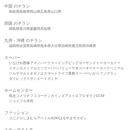
中国 のチラシ
鳥取県
島根県
岡山県
広島県
山口県
四国 のチラシ
徳島県
香川県
愛媛県
高知県
九州・沖縄 のチラシ
福岡県
佐賀県
長崎県
熊本県
大分県
宮崎県
鹿児島県
沖縄県
スーパー
いなげや
西條
アマノパークス
ベイシア
ビッグヨーサン
イトーヨーカドー
イオン
カスミ
マルエツ
スーパーバリュー
ヤオコー
オーケー
ヨークベニマル
ツルヤ
マルト
オギノ
エスマート
ライフ
業務スーパー
いかり
フジグラン
ダイレックス
サンエー
イズミヤ
ホームセンター
島忠
コメリ
ナフコ
コーナン
カインズ
アストロプロダクツ
DCM
ジョイフル本田
ファッション
ユニクロ
しまむら
アベイル
AOKI
はるやま
サカゼン
ドラッグストア