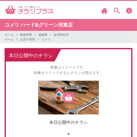
コメリ
ハード&グリーン河東店
ホーム
都道府県
福島県
会津若松市
ホーム
お店の名前
コメリ
本日公開中のチラシ
画像はイメージです。
画像をクリックするとチラシが開きます。
本日公開中のチラシ