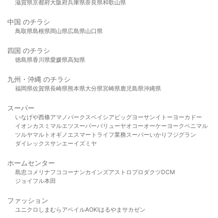
滋賀県
京都府
大阪府
兵庫県
奈良県
和歌山県
中国 のチラシ
鳥取県
島根県
岡山県
広島県
山口県
四国 のチラシ
徳島県
香川県
愛媛県
高知県
九州・沖縄 のチラシ
福岡県
佐賀県
長崎県
熊本県
大分県
宮崎県
鹿児島県
沖縄県
スーパー
いなげや
西條
アマノパークス
ベイシア
ビッグヨーサン
イトーヨーカドー
イオン
カスミ
マルエツ
スーパーバリュー
ヤオコー
オーケー
ヨークベニマル
ツルヤ
マルト
オギノ
エスマート
ライフ
業務スーパー
いかり
フジグラン
ダイレックス
サンエー
イズミヤ
ホームセンター
島忠
コメリ
ナフコ
コーナン
カインズ
アストロプロダクツ
DCM
ジョイフル本田
ファッション
ユニクロ
しまむら
アベイル
AOKI
はるやま
サカゼン