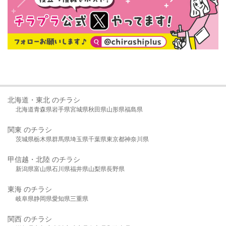
北海道・東北 のチラシ
北海道
青森県
岩手県
宮城県
秋田県
山形県
福島県
関東 のチラシ
茨城県
栃木県
群馬県
埼玉県
千葉県
東京都
神奈川県
甲信越・北陸 のチラシ
新潟県
富山県
石川県
福井県
山梨県
長野県
東海 のチラシ
岐阜県
静岡県
愛知県
三重県
関西 のチラシ