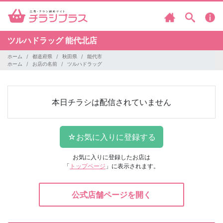
ツルハドラッグ
能代北店
ホーム
都道府県
秋田県
能代市
ホーム
お店の名前
ツルハドラッグ
本日チラシは配信されていません
お気に入りに登録したお店は
「
トップページ
」に表示されます。
公式店舗ページを開く