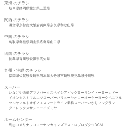
東海 のチラシ
岐阜県
静岡県
愛知県
三重県
関西 のチラシ
滋賀県
京都府
大阪府
兵庫県
奈良県
和歌山県
中国 のチラシ
鳥取県
島根県
岡山県
広島県
山口県
四国 のチラシ
徳島県
香川県
愛媛県
高知県
九州・沖縄 のチラシ
福岡県
佐賀県
長崎県
熊本県
大分県
宮崎県
鹿児島県
沖縄県
スーパー
いなげや
西條
アマノパークス
ベイシア
ビッグヨーサン
イトーヨーカドー
イオン
カスミ
マルエツ
スーパーバリュー
ヤオコー
オーケー
ヨークベニマル
ツルヤ
マルト
オギノ
エスマート
ライフ
業務スーパー
いかり
フジグラン
ダイレックス
サンエー
イズミヤ
ホームセンター
島忠
コメリ
ナフコ
コーナン
カインズ
アストロプロダクツ
DCM