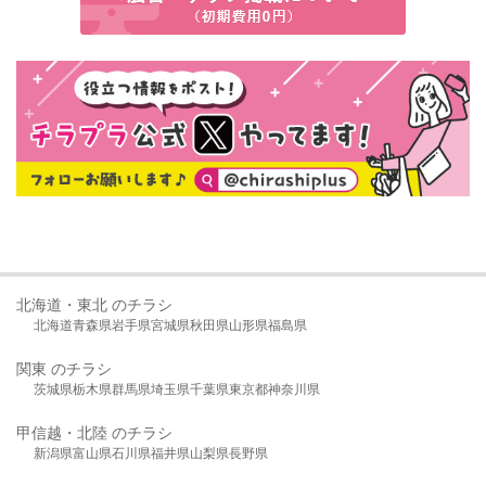
北海道・東北 のチラシ
北海道
青森県
岩手県
宮城県
秋田県
山形県
福島県
関東 のチラシ
茨城県
栃木県
群馬県
埼玉県
千葉県
東京都
神奈川県
甲信越・北陸 のチラシ
新潟県
富山県
石川県
福井県
山梨県
長野県