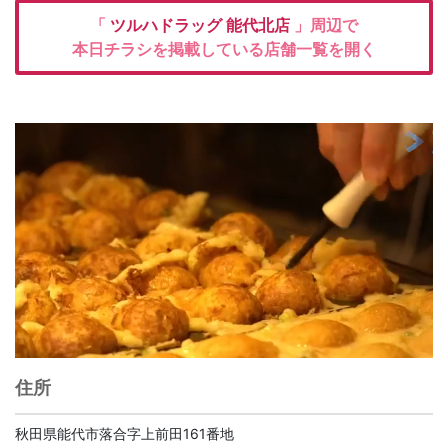
「
ツルハドラッグ
能代北店
」周辺で
本日チラシを掲載している店舗一覧を開く
住所
秋田県能代市落合字上前田161番地