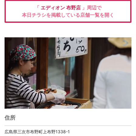
「
エディオン
布野店
」周辺で
本日チラシを掲載している店舗一覧を開く
住所
広島県三次市布野町上布野1338-1