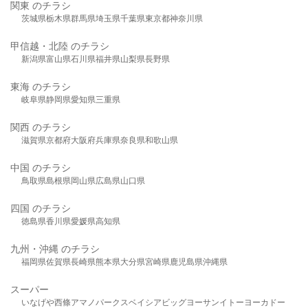
関東 のチラシ
茨城県
栃木県
群馬県
埼玉県
千葉県
東京都
神奈川県
甲信越・北陸 のチラシ
新潟県
富山県
石川県
福井県
山梨県
長野県
東海 のチラシ
岐阜県
静岡県
愛知県
三重県
関西 のチラシ
滋賀県
京都府
大阪府
兵庫県
奈良県
和歌山県
中国 のチラシ
鳥取県
島根県
岡山県
広島県
山口県
四国 のチラシ
徳島県
香川県
愛媛県
高知県
九州・沖縄 のチラシ
福岡県
佐賀県
長崎県
熊本県
大分県
宮崎県
鹿児島県
沖縄県
スーパー
いなげや
西條
アマノパークス
ベイシア
ビッグヨーサン
イトーヨーカドー