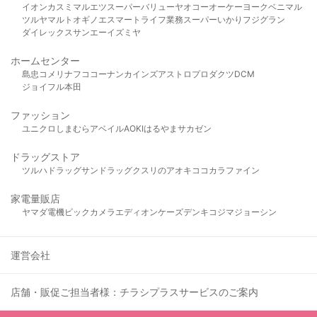
イオン
カスミ
マルエツ
スーパーバリュー
ヤオコー
オーケー
ヨークベニマル
ツルヤ
マルト
オギノ
エスマート
ライフ
業務スーパー
いかり
フジグラン
ダイレックス
サンエー
イズミヤ
ホームセンター
島忠
コメリ
ナフコ
コーナン
カインズ
アストロプロダクツ
DCM
ジョイフル本田
ファッション
ユニクロ
しまむら
アベイル
AOKI
はるやま
サカゼン
ドラッグストア
ツルハドラッグ
サンドラッグ
クスリのアオキ
ココカラファイン
家電量販店
ヤマダ電機
ビックカメラ
エディオン
ケーズデンキ
コジマ
ジョーシン
運営会社
店舗・販促ご担当者様：チラシプラスサービスのご案内