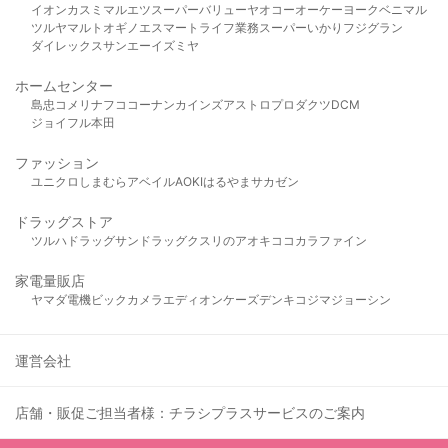
イオン
カスミ
マルエツ
スーパーバリュー
ヤオコー
オーケー
ヨークベニマル
ツルヤ
マルト
オギノ
エスマート
ライフ
業務スーパー
いかり
フジグラン
ダイレックス
サンエー
イズミヤ
ホームセンター
島忠
コメリ
ナフコ
コーナン
カインズ
アストロプロダクツ
DCM
ジョイフル本田
ファッション
ユニクロ
しまむら
アベイル
AOKI
はるやま
サカゼン
ドラッグストア
ツルハドラッグ
サンドラッグ
クスリのアオキ
ココカラファイン
家電量販店
ヤマダ電機
ビックカメラ
エディオン
ケーズデンキ
コジマ
ジョーシン
運営会社
店舗・販促ご担当者様：チラシプラスサービスのご案内