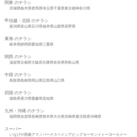
関東 のチラシ
茨城県
栃木県
群馬県
埼玉県
千葉県
東京都
神奈川県
甲信越・北陸 のチラシ
新潟県
富山県
石川県
福井県
山梨県
長野県
東海 のチラシ
岐阜県
静岡県
愛知県
三重県
関西 のチラシ
滋賀県
京都府
大阪府
兵庫県
奈良県
和歌山県
中国 のチラシ
鳥取県
島根県
岡山県
広島県
山口県
四国 のチラシ
徳島県
香川県
愛媛県
高知県
九州・沖縄 のチラシ
福岡県
佐賀県
長崎県
熊本県
大分県
宮崎県
鹿児島県
沖縄県
スーパー
いなげや
西條
アマノパークス
ベイシア
ビッグヨーサン
イトーヨーカドー