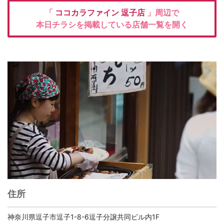
「
ココカラファイン
逗子店
」周辺で
本日チラシを掲載している店舗一覧を開く
住所
神奈川県逗子市逗子1-8-6逗子分譲共同ビル内1F