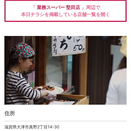
「
業務スーパー
堅田店
」周辺で
本日チラシを掲載している店舗一覧を開く
住所
滋賀県大津市真野2丁目14-30