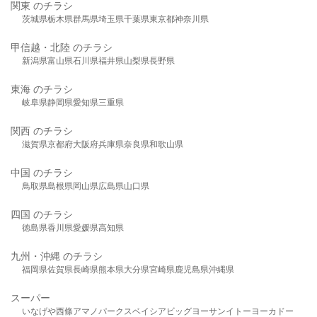
関東 のチラシ
茨城県
栃木県
群馬県
埼玉県
千葉県
東京都
神奈川県
甲信越・北陸 のチラシ
新潟県
富山県
石川県
福井県
山梨県
長野県
東海 のチラシ
岐阜県
静岡県
愛知県
三重県
関西 のチラシ
滋賀県
京都府
大阪府
兵庫県
奈良県
和歌山県
中国 のチラシ
鳥取県
島根県
岡山県
広島県
山口県
四国 のチラシ
徳島県
香川県
愛媛県
高知県
九州・沖縄 のチラシ
福岡県
佐賀県
長崎県
熊本県
大分県
宮崎県
鹿児島県
沖縄県
スーパー
いなげや
西條
アマノパークス
ベイシア
ビッグヨーサン
イトーヨーカドー