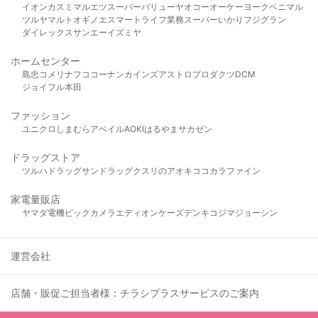
イオン
カスミ
マルエツ
スーパーバリュー
ヤオコー
オーケー
ヨークベニマル
ツルヤ
マルト
オギノ
エスマート
ライフ
業務スーパー
いかり
フジグラン
ダイレックス
サンエー
イズミヤ
ホームセンター
島忠
コメリ
ナフコ
コーナン
カインズ
アストロプロダクツ
DCM
ジョイフル本田
ファッション
ユニクロ
しまむら
アベイル
AOKI
はるやま
サカゼン
ドラッグストア
ツルハドラッグ
サンドラッグ
クスリのアオキ
ココカラファイン
家電量販店
ヤマダ電機
ビックカメラ
エディオン
ケーズデンキ
コジマ
ジョーシン
運営会社
店舗・販促ご担当者様：チラシプラスサービスのご案内