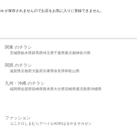
kie が保存されませんのでお店をお気に入りに登録できません。
関東 のチラシ
茨城県
栃木県
群馬県
埼玉県
千葉県
東京都
神奈川県
関西 のチラシ
滋賀県
京都府
大阪府
兵庫県
奈良県
和歌山県
九州・沖縄 のチラシ
福岡県
佐賀県
長崎県
熊本県
大分県
宮崎県
鹿児島県
沖縄県
ファッション
ユニクロ
しまむら
アベイル
AOKI
はるやま
サカゼン