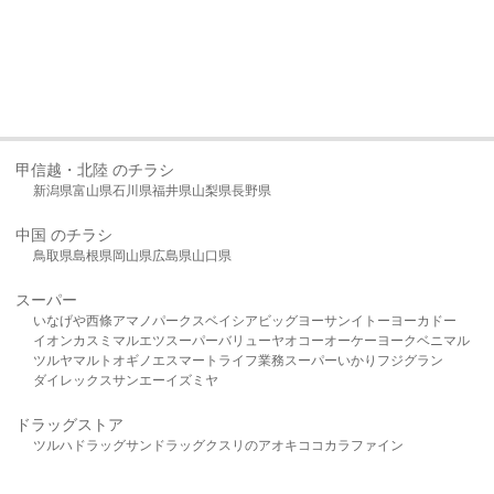
甲信越・北陸 のチラシ
新潟県
富山県
石川県
福井県
山梨県
長野県
中国 のチラシ
鳥取県
島根県
岡山県
広島県
山口県
スーパー
いなげや
西條
アマノパークス
ベイシア
ビッグヨーサン
イトーヨーカドー
イオン
カスミ
マルエツ
スーパーバリュー
ヤオコー
オーケー
ヨークベニマル
ツルヤ
マルト
オギノ
エスマート
ライフ
業務スーパー
いかり
フジグラン
ダイレックス
サンエー
イズミヤ
ドラッグストア
ツルハドラッグ
サンドラッグ
クスリのアオキ
ココカラファイン