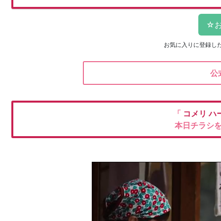
お気に入りに登録し
公
「
コメリ
ハ
本日チラシ