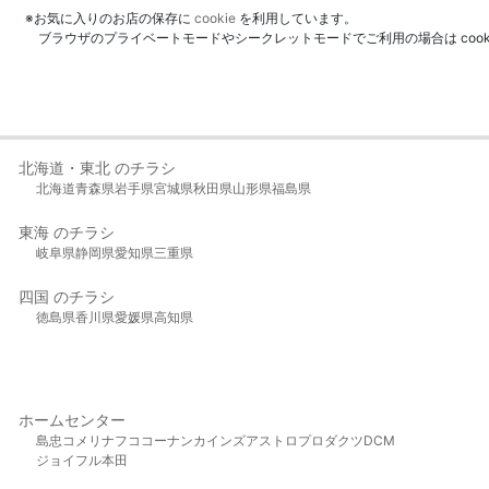
※お気に入りのお店の保存に
cookie
を利用しています。
ブラウザのプライベートモードやシークレットモードでご利用の場合は coo
北海道・東北 のチラシ
北海道
青森県
岩手県
宮城県
秋田県
山形県
福島県
東海 のチラシ
岐阜県
静岡県
愛知県
三重県
四国 のチラシ
徳島県
香川県
愛媛県
高知県
ホームセンター
島忠
コメリ
ナフコ
コーナン
カインズ
アストロプロダクツ
DCM
ジョイフル本田