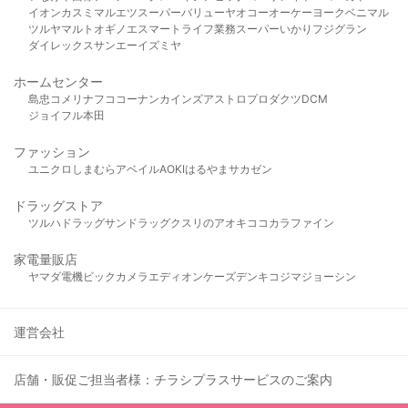
イオン
カスミ
マルエツ
スーパーバリュー
ヤオコー
オーケー
ヨークベニマル
ツルヤ
マルト
オギノ
エスマート
ライフ
業務スーパー
いかり
フジグラン
ダイレックス
サンエー
イズミヤ
ホームセンター
島忠
コメリ
ナフコ
コーナン
カインズ
アストロプロダクツ
DCM
ジョイフル本田
ファッション
ユニクロ
しまむら
アベイル
AOKI
はるやま
サカゼン
ドラッグストア
ツルハドラッグ
サンドラッグ
クスリのアオキ
ココカラファイン
家電量販店
ヤマダ電機
ビックカメラ
エディオン
ケーズデンキ
コジマ
ジョーシン
運営会社
店舗・販促ご担当者様：チラシプラスサービスのご案内