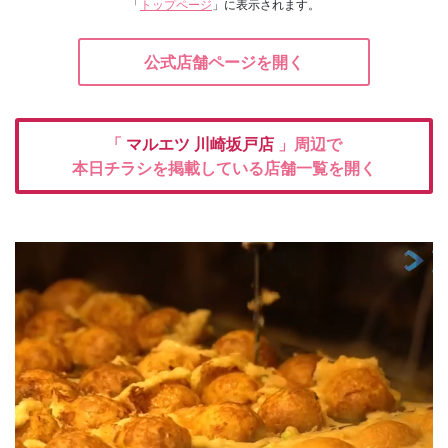
「
トップページ
」に表示されます。
公式店舗ページを開く
「
マルエツ
川崎坂戸店
」周辺で
本日チラシを掲載している店舗一覧を開く