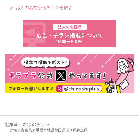
お店の名前からチラシを探す
北海道・東北 のチラシ
北海道
青森県
岩手県
宮城県
秋田県
山形県
福島県