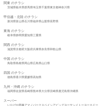
関東 のチラシ
茨城県
栃木県
群馬県
埼玉県
千葉県
東京都
神奈川県
甲信越・北陸 のチラシ
新潟県
富山県
石川県
福井県
山梨県
長野県
東海 のチラシ
岐阜県
静岡県
愛知県
三重県
関西 のチラシ
滋賀県
京都府
大阪府
兵庫県
奈良県
和歌山県
中国 のチラシ
鳥取県
島根県
岡山県
広島県
山口県
四国 のチラシ
徳島県
香川県
愛媛県
高知県
九州・沖縄 のチラシ
福岡県
佐賀県
長崎県
熊本県
大分県
宮崎県
鹿児島県
沖縄県
スーパー
いなげや
西條
アマノパークス
ベイシア
ビッグヨーサン
イトーヨーカドー