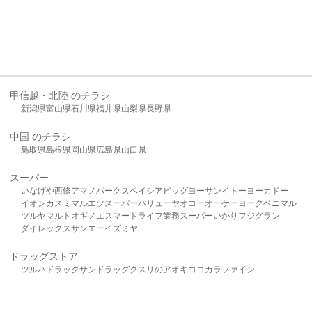
甲信越・北陸 のチラシ
新潟県
富山県
石川県
福井県
山梨県
長野県
中国 のチラシ
鳥取県
島根県
岡山県
広島県
山口県
スーパー
いなげや
西條
アマノパークス
ベイシア
ビッグヨーサン
イトーヨーカドー
イオン
カスミ
マルエツ
スーパーバリュー
ヤオコー
オーケー
ヨークベニマル
ツルヤ
マルト
オギノ
エスマート
ライフ
業務スーパー
いかり
フジグラン
ダイレックス
サンエー
イズミヤ
ドラッグストア
ツルハドラッグ
サンドラッグ
クスリのアオキ
ココカラファイン