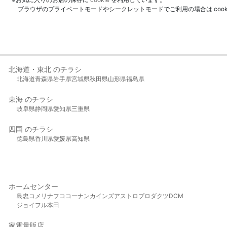
ブラウザのプライベートモードやシークレットモードでご利用の場合は coo
北海道・東北 のチラシ
北海道
青森県
岩手県
宮城県
秋田県
山形県
福島県
東海 のチラシ
岐阜県
静岡県
愛知県
三重県
四国 のチラシ
徳島県
香川県
愛媛県
高知県
ホームセンター
島忠
コメリ
ナフコ
コーナン
カインズ
アストロプロダクツ
DCM
ジョイフル本田
家電量販店