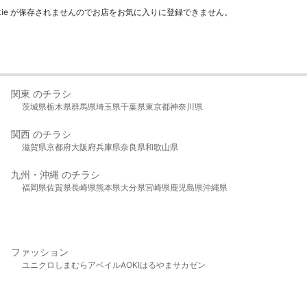
kie が保存されませんのでお店をお気に入りに登録できません。
関東 のチラシ
茨城県
栃木県
群馬県
埼玉県
千葉県
東京都
神奈川県
関西 のチラシ
滋賀県
京都府
大阪府
兵庫県
奈良県
和歌山県
九州・沖縄 のチラシ
福岡県
佐賀県
長崎県
熊本県
大分県
宮崎県
鹿児島県
沖縄県
ファッション
ユニクロ
しまむら
アベイル
AOKI
はるやま
サカゼン