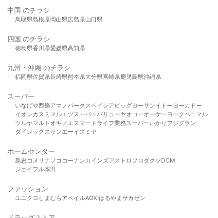
中国 のチラシ
鳥取県
島根県
岡山県
広島県
山口県
四国 のチラシ
徳島県
香川県
愛媛県
高知県
九州・沖縄 のチラシ
福岡県
佐賀県
長崎県
熊本県
大分県
宮崎県
鹿児島県
沖縄県
スーパー
いなげや
西條
アマノパークス
ベイシア
ビッグヨーサン
イトーヨーカドー
イオン
カスミ
マルエツ
スーパーバリュー
ヤオコー
オーケー
ヨークベニマル
ツルヤ
マルト
オギノ
エスマート
ライフ
業務スーパー
いかり
フジグラン
ダイレックス
サンエー
イズミヤ
ホームセンター
島忠
コメリ
ナフコ
コーナン
カインズ
アストロプロダクツ
DCM
ジョイフル本田
ファッション
ユニクロ
しまむら
アベイル
AOKI
はるやま
サカゼン
ドラッグストア