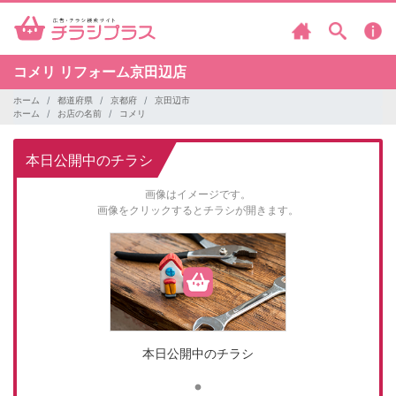
コメリ
リフォーム京田辺店
ホーム
都道府県
京都府
京田辺市
ホーム
お店の名前
コメリ
本日公開中のチラシ
画像はイメージです。
画像をクリックするとチラシが開きます。
本日公開中のチラシ