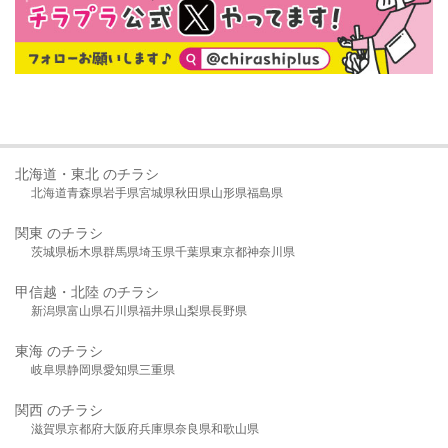
北海道・東北 のチラシ
北海道
青森県
岩手県
宮城県
秋田県
山形県
福島県
関東 のチラシ
茨城県
栃木県
群馬県
埼玉県
千葉県
東京都
神奈川県
甲信越・北陸 のチラシ
新潟県
富山県
石川県
福井県
山梨県
長野県
東海 のチラシ
岐阜県
静岡県
愛知県
三重県
関西 のチラシ
滋賀県
京都府
大阪府
兵庫県
奈良県
和歌山県