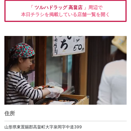
「
ツルハドラッグ
高畠店
」周辺で
本日チラシを掲載している店舗一覧を開く
住所
山形県東置賜郡高畠町大字泉岡字中道399