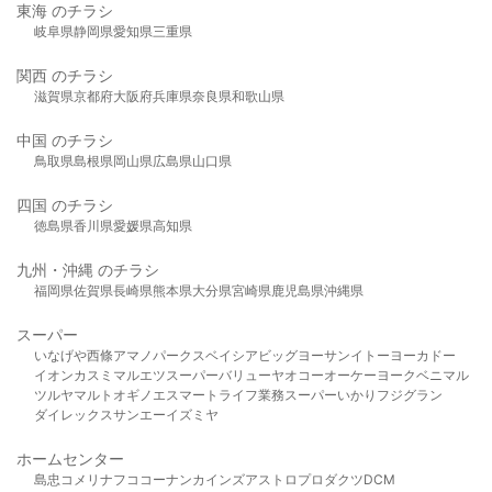
東海 のチラシ
岐阜県
静岡県
愛知県
三重県
関西 のチラシ
滋賀県
京都府
大阪府
兵庫県
奈良県
和歌山県
中国 のチラシ
鳥取県
島根県
岡山県
広島県
山口県
四国 のチラシ
徳島県
香川県
愛媛県
高知県
九州・沖縄 のチラシ
福岡県
佐賀県
長崎県
熊本県
大分県
宮崎県
鹿児島県
沖縄県
スーパー
いなげや
西條
アマノパークス
ベイシア
ビッグヨーサン
イトーヨーカドー
イオン
カスミ
マルエツ
スーパーバリュー
ヤオコー
オーケー
ヨークベニマル
ツルヤ
マルト
オギノ
エスマート
ライフ
業務スーパー
いかり
フジグラン
ダイレックス
サンエー
イズミヤ
ホームセンター
島忠
コメリ
ナフコ
コーナン
カインズ
アストロプロダクツ
DCM