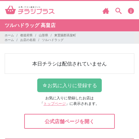
ツルハドラッグ
高畠店
ホーム
都道府県
山形県
東置賜郡高畠町
ホーム
お店の名前
ツルハドラッグ
本日チラシは配信されていません
お気に入りに登録したお店は
「
トップページ
」に表示されます。
公式店舗ページを開く