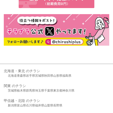
北海道・東北 のチラシ
北海道
青森県
岩手県
宮城県
秋田県
山形県
福島県
関東 のチラシ
茨城県
栃木県
群馬県
埼玉県
千葉県
東京都
神奈川県
甲信越・北陸 のチラシ
新潟県
富山県
石川県
福井県
山梨県
長野県