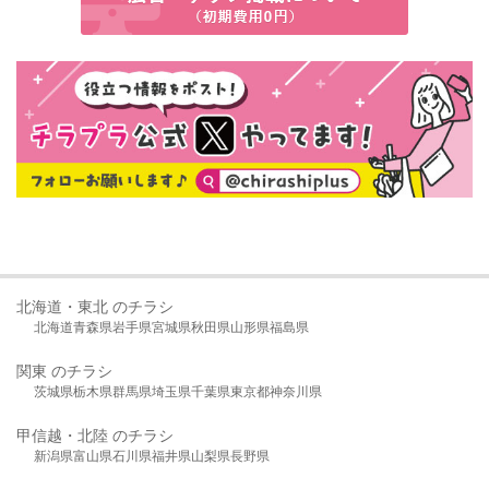
北海道・東北 のチラシ
北海道
青森県
岩手県
宮城県
秋田県
山形県
福島県
関東 のチラシ
茨城県
栃木県
群馬県
埼玉県
千葉県
東京都
神奈川県
甲信越・北陸 のチラシ
新潟県
富山県
石川県
福井県
山梨県
長野県