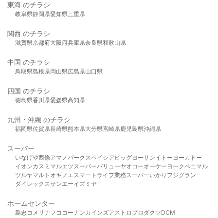
東海 のチラシ
岐阜県
静岡県
愛知県
三重県
関西 のチラシ
滋賀県
京都府
大阪府
兵庫県
奈良県
和歌山県
中国 のチラシ
鳥取県
島根県
岡山県
広島県
山口県
四国 のチラシ
徳島県
香川県
愛媛県
高知県
九州・沖縄 のチラシ
福岡県
佐賀県
長崎県
熊本県
大分県
宮崎県
鹿児島県
沖縄県
スーパー
いなげや
西條
アマノパークス
ベイシア
ビッグヨーサン
イトーヨーカドー
イオン
カスミ
マルエツ
スーパーバリュー
ヤオコー
オーケー
ヨークベニマル
ツルヤ
マルト
オギノ
エスマート
ライフ
業務スーパー
いかり
フジグラン
ダイレックス
サンエー
イズミヤ
ホームセンター
島忠
コメリ
ナフコ
コーナン
カインズ
アストロプロダクツ
DCM