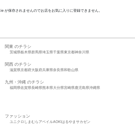
kie が保存されませんのでお店をお気に入りに登録できません。
関東 のチラシ
茨城県
栃木県
群馬県
埼玉県
千葉県
東京都
神奈川県
関西 のチラシ
滋賀県
京都府
大阪府
兵庫県
奈良県
和歌山県
九州・沖縄 のチラシ
福岡県
佐賀県
長崎県
熊本県
大分県
宮崎県
鹿児島県
沖縄県
ファッション
ユニクロ
しまむら
アベイル
AOKI
はるやま
サカゼン