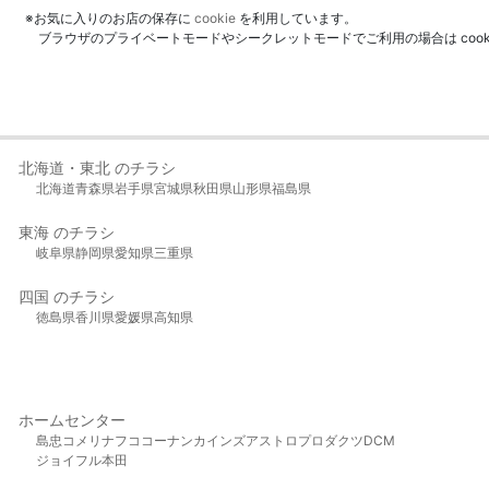
※お気に入りのお店の保存に
cookie
を利用しています。
ブラウザのプライベートモードやシークレットモードでご利用の場合は coo
北海道・東北 のチラシ
北海道
青森県
岩手県
宮城県
秋田県
山形県
福島県
東海 のチラシ
岐阜県
静岡県
愛知県
三重県
四国 のチラシ
徳島県
香川県
愛媛県
高知県
ホームセンター
島忠
コメリ
ナフコ
コーナン
カインズ
アストロプロダクツ
DCM
ジョイフル本田