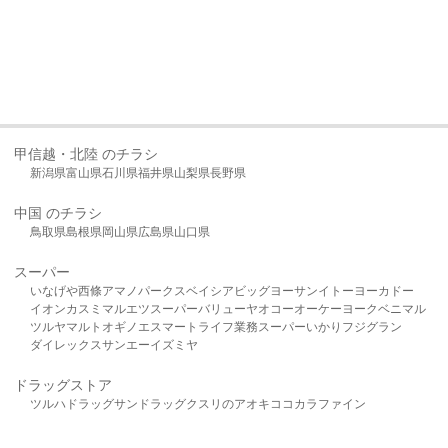
甲信越・北陸 のチラシ
新潟県
富山県
石川県
福井県
山梨県
長野県
中国 のチラシ
鳥取県
島根県
岡山県
広島県
山口県
スーパー
いなげや
西條
アマノパークス
ベイシア
ビッグヨーサン
イトーヨーカドー
イオン
カスミ
マルエツ
スーパーバリュー
ヤオコー
オーケー
ヨークベニマル
ツルヤ
マルト
オギノ
エスマート
ライフ
業務スーパー
いかり
フジグラン
ダイレックス
サンエー
イズミヤ
ドラッグストア
ツルハドラッグ
サンドラッグ
クスリのアオキ
ココカラファイン