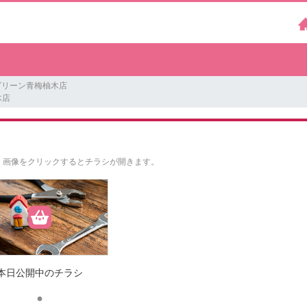
グリーン青梅柚木店
木店
。
画像をクリックするとチラシが開きます。
本日公開中のチラシ