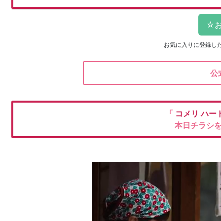
お気に入りに登録し
公
「
コメリ
ハー
本日チラシ