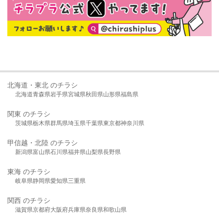
北海道・東北 のチラシ
北海道
青森県
岩手県
宮城県
秋田県
山形県
福島県
関東 のチラシ
茨城県
栃木県
群馬県
埼玉県
千葉県
東京都
神奈川県
甲信越・北陸 のチラシ
新潟県
富山県
石川県
福井県
山梨県
長野県
東海 のチラシ
岐阜県
静岡県
愛知県
三重県
関西 のチラシ
滋賀県
京都府
大阪府
兵庫県
奈良県
和歌山県