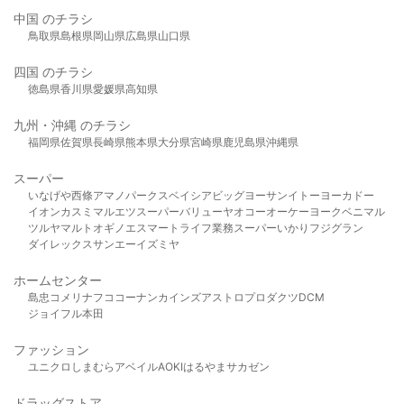
中国 のチラシ
鳥取県
島根県
岡山県
広島県
山口県
四国 のチラシ
徳島県
香川県
愛媛県
高知県
九州・沖縄 のチラシ
福岡県
佐賀県
長崎県
熊本県
大分県
宮崎県
鹿児島県
沖縄県
スーパー
いなげや
西條
アマノパークス
ベイシア
ビッグヨーサン
イトーヨーカドー
イオン
カスミ
マルエツ
スーパーバリュー
ヤオコー
オーケー
ヨークベニマル
ツルヤ
マルト
オギノ
エスマート
ライフ
業務スーパー
いかり
フジグラン
ダイレックス
サンエー
イズミヤ
ホームセンター
島忠
コメリ
ナフコ
コーナン
カインズ
アストロプロダクツ
DCM
ジョイフル本田
ファッション
ユニクロ
しまむら
アベイル
AOKI
はるやま
サカゼン
ドラッグストア