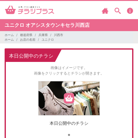
ユニクロ
オアシスタウンキセラ川西店
ホーム
都道府県
兵庫県
川西市
ホーム
お店の名前
ユニクロ
本日公開中のチラシ
画像はイメージです。
画像をクリックするとチラシが開きます。
本日公開中のチラシ