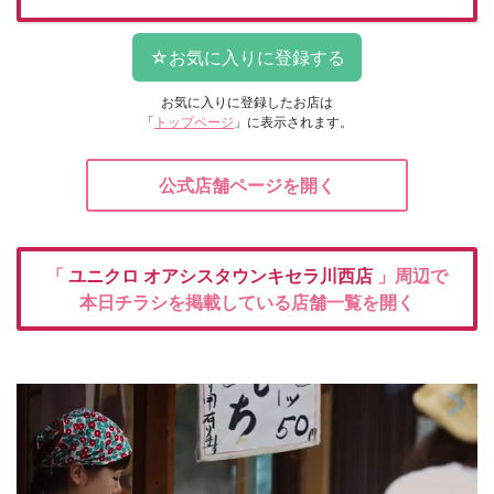
お気に入りに登録したお店は
「
トップページ
」に表示されます。
公式店舗ページを開く
「
ユニクロ
オアシスタウンキセラ川西店
」周辺で
本日チラシを掲載している店舗一覧を開く