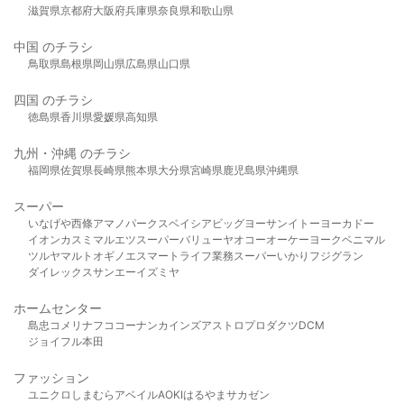
滋賀県
京都府
大阪府
兵庫県
奈良県
和歌山県
中国 のチラシ
鳥取県
島根県
岡山県
広島県
山口県
四国 のチラシ
徳島県
香川県
愛媛県
高知県
九州・沖縄 のチラシ
福岡県
佐賀県
長崎県
熊本県
大分県
宮崎県
鹿児島県
沖縄県
スーパー
いなげや
西條
アマノパークス
ベイシア
ビッグヨーサン
イトーヨーカドー
イオン
カスミ
マルエツ
スーパーバリュー
ヤオコー
オーケー
ヨークベニマル
ツルヤ
マルト
オギノ
エスマート
ライフ
業務スーパー
いかり
フジグラン
ダイレックス
サンエー
イズミヤ
ホームセンター
島忠
コメリ
ナフコ
コーナン
カインズ
アストロプロダクツ
DCM
ジョイフル本田
ファッション
ユニクロ
しまむら
アベイル
AOKI
はるやま
サカゼン