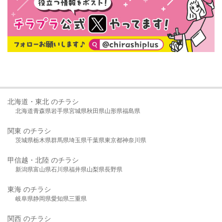
北海道・東北 のチラシ
北海道
青森県
岩手県
宮城県
秋田県
山形県
福島県
関東 のチラシ
茨城県
栃木県
群馬県
埼玉県
千葉県
東京都
神奈川県
甲信越・北陸 のチラシ
新潟県
富山県
石川県
福井県
山梨県
長野県
東海 のチラシ
岐阜県
静岡県
愛知県
三重県
関西 のチラシ