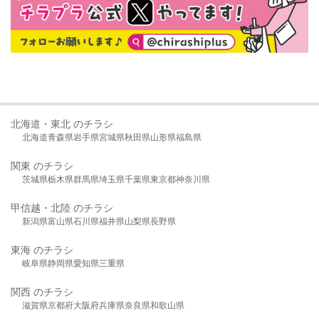
北海道・東北 のチラシ
北海道
青森県
岩手県
宮城県
秋田県
山形県
福島県
関東 のチラシ
茨城県
栃木県
群馬県
埼玉県
千葉県
東京都
神奈川県
甲信越・北陸 のチラシ
新潟県
富山県
石川県
福井県
山梨県
長野県
東海 のチラシ
岐阜県
静岡県
愛知県
三重県
関西 のチラシ
滋賀県
京都府
大阪府
兵庫県
奈良県
和歌山県