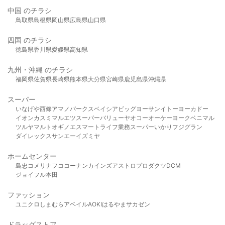
中国 のチラシ
鳥取県
島根県
岡山県
広島県
山口県
四国 のチラシ
徳島県
香川県
愛媛県
高知県
九州・沖縄 のチラシ
福岡県
佐賀県
長崎県
熊本県
大分県
宮崎県
鹿児島県
沖縄県
スーパー
いなげや
西條
アマノパークス
ベイシア
ビッグヨーサン
イトーヨーカドー
イオン
カスミ
マルエツ
スーパーバリュー
ヤオコー
オーケー
ヨークベニマル
ツルヤ
マルト
オギノ
エスマート
ライフ
業務スーパー
いかり
フジグラン
ダイレックス
サンエー
イズミヤ
ホームセンター
島忠
コメリ
ナフコ
コーナン
カインズ
アストロプロダクツ
DCM
ジョイフル本田
ファッション
ユニクロ
しまむら
アベイル
AOKI
はるやま
サカゼン
ドラッグストア