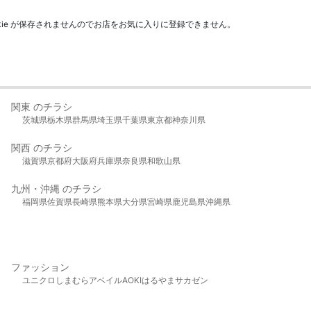
kie が保存されませんのでお店をお気に入りに登録できません。
関東 のチラシ
茨城県
栃木県
群馬県
埼玉県
千葉県
東京都
神奈川県
関西 のチラシ
滋賀県
京都府
大阪府
兵庫県
奈良県
和歌山県
九州・沖縄 のチラシ
福岡県
佐賀県
長崎県
熊本県
大分県
宮崎県
鹿児島県
沖縄県
ファッション
ユニクロ
しまむら
アベイル
AOKI
はるやま
サカゼン