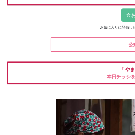
お気に入りに登録し
公
「
やま
本日チラシ