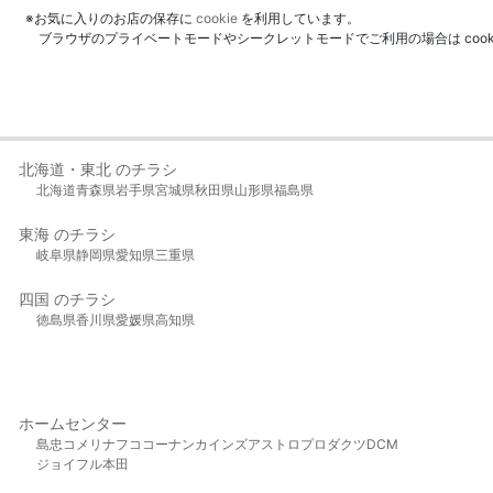
※お気に入りのお店の保存に
cookie
を利用しています。
ブラウザのプライベートモードやシークレットモードでご利用の場合は coo
北海道・東北 のチラシ
北海道
青森県
岩手県
宮城県
秋田県
山形県
福島県
東海 のチラシ
岐阜県
静岡県
愛知県
三重県
四国 のチラシ
徳島県
香川県
愛媛県
高知県
ホームセンター
島忠
コメリ
ナフコ
コーナン
カインズ
アストロプロダクツ
DCM
ジョイフル本田