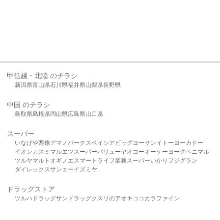
甲信越・北陸 のチラシ
新潟県
富山県
石川県
福井県
山梨県
長野県
中国 のチラシ
鳥取県
島根県
岡山県
広島県
山口県
スーパー
いなげや
西條
アマノパークス
ベイシア
ビッグヨーサン
イトーヨーカドー
イオン
カスミ
マルエツ
スーパーバリュー
ヤオコー
オーケー
ヨークベニマル
ツルヤ
マルト
オギノ
エスマート
ライフ
業務スーパー
いかり
フジグラン
ダイレックス
サンエー
イズミヤ
ドラッグストア
ツルハドラッグ
サンドラッグ
クスリのアオキ
ココカラファイン