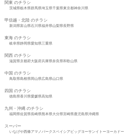
関東 のチラシ
茨城県
栃木県
群馬県
埼玉県
千葉県
東京都
神奈川県
甲信越・北陸 のチラシ
新潟県
富山県
石川県
福井県
山梨県
長野県
東海 のチラシ
岐阜県
静岡県
愛知県
三重県
関西 のチラシ
滋賀県
京都府
大阪府
兵庫県
奈良県
和歌山県
中国 のチラシ
鳥取県
島根県
岡山県
広島県
山口県
四国 のチラシ
徳島県
香川県
愛媛県
高知県
九州・沖縄 のチラシ
福岡県
佐賀県
長崎県
熊本県
大分県
宮崎県
鹿児島県
沖縄県
スーパー
いなげや
西條
アマノパークス
ベイシア
ビッグヨーサン
イトーヨーカドー