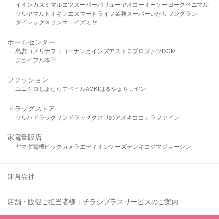
イオン
カスミ
マルエツ
スーパーバリュー
ヤオコー
オーケー
ヨークベニマル
ツルヤ
マルト
オギノ
エスマート
ライフ
業務スーパー
いかり
フジグラン
ダイレックス
サンエー
イズミヤ
ホームセンター
島忠
コメリ
ナフコ
コーナン
カインズ
アストロプロダクツ
DCM
ジョイフル本田
ファッション
ユニクロ
しまむら
アベイル
AOKI
はるやま
サカゼン
ドラッグストア
ツルハドラッグ
サンドラッグ
クスリのアオキ
ココカラファイン
家電量販店
ヤマダ電機
ビックカメラ
エディオン
ケーズデンキ
コジマ
ジョーシン
運営会社
店舗・販促ご担当者様：チラシプラスサービスのご案内